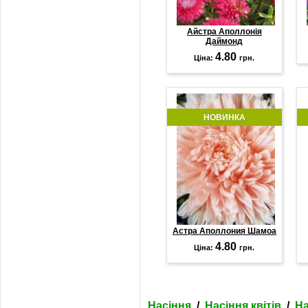
Айстра Аполлонія
Даймонд
4.80
Ціна:
грн.
НОВИНКА
Астра Аполлония Шамоа
4.80
Ціна:
грн.
Насіння
/
Насіння квітів
/
На