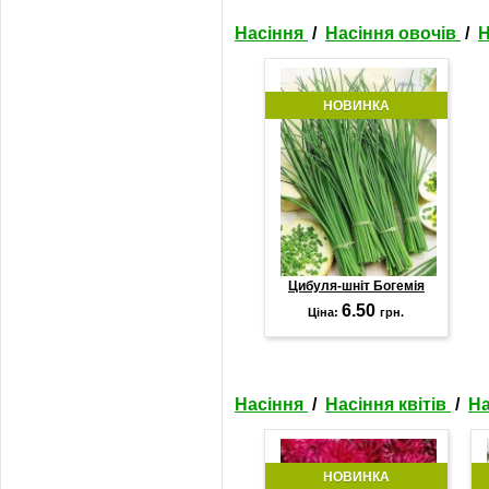
Насіння
/
Насіння овочів
/
Н
НОВИНКА
Цибуля-шніт Богемія
6.50
Ціна:
грн.
Насіння
/
Насіння квітів
/
На
НОВИНКА