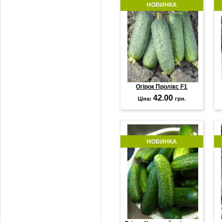
НОВИНКА
Огірок Пролікс F1
42.00
Ціна:
грн.
НОВИНКА