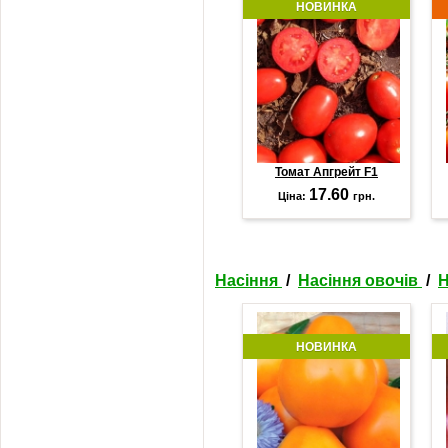
НОВИНКА
Томат Апгрейт F1
17.60
Ціна:
грн.
Насіння
/
Насіння овочів
/
Н
НОВИНКА