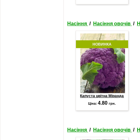
Насіння
/
Насіння овочів
/
Н
НОВИНКА
Капуста цвітна Міранда
4.80
Ціна:
грн.
Насіння
/
Насіння овочів
/
Н