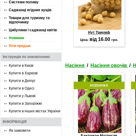
Системи поливу
Саджанці ягідних кущів
Товари для туризму та
відпочинку
Цибулини і саджанці квітів
Нут Триумф
Новинки
від 16.00
Ціна:
грн.
Хіти продаж
Інструкція по замовленню
Насіння
/
Насіння овочів
/
Н
Купити в Києві
Купити в Харкові
Купити в Дніпрі
НОВИНКА
Купити в Одесі
Купити у Львові
Купити в Запоріжжі
Купити в інших містах України
ІНФОРМАЦІЯ
Як замовити
Баклажан Матросик