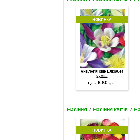
НОВИНКА
Аквілегія Квін Елізабет
суміш
6.80
Ціна:
грн.
Насіння
/
Насіння квітів
/
На
НОВИНКА