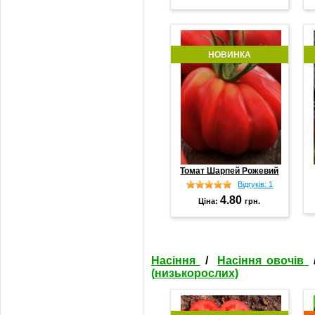
НОВИНКА
Томат Шарпей Рожевий
Відгуків: 1
4.80
Ціна:
грн.
Насіння
/
Насіння овочів
(низькорослих)