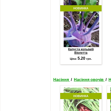
НОВИНКА
Капуста кольрабі
Віолетта
5.20
Ціна:
грн.
Насіння
/
Насіння овочів
/
Н
НОВИНКА