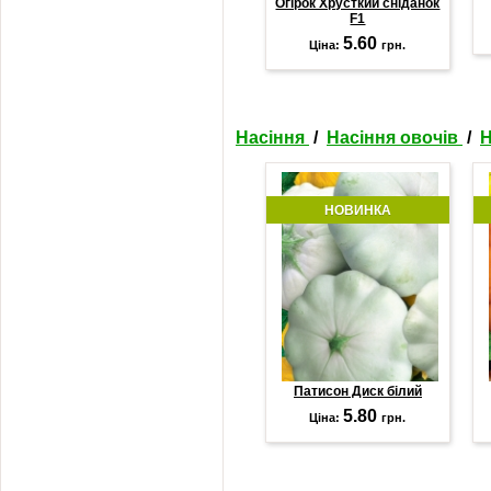
Огірок Хрусткий сніданок
F1
5.60
Ціна:
грн.
Насіння
/
Насіння овочів
/
Н
НОВИНКА
Патисон Диск білий
5.80
Ціна:
грн.