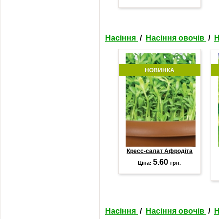
Насіння
/
Насіння овочів
/
Н
НОВИНКА
Кресс-салат Афродіта
5.60
Ціна:
грн.
Насіння
/
Насіння овочів
/
Н