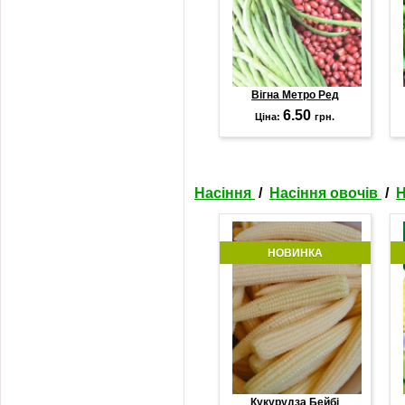
Вігна Метро Ред
6.50
Ціна:
грн.
Насіння
/
Насіння овочів
/
Н
НОВИНКА
Кукурудза Бейбі