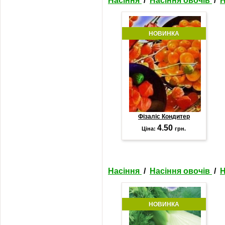
Насіння
/
Насіння овочів
/
Н
НОВИНКА
Фізаліс Кондитер
4.50
Ціна:
грн.
Насіння
/
Насіння овочів
/
Н
НОВИНКА