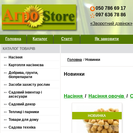
050 786 69 17
097 636 78 86
«Зворотний дзвінок»
Головна
Каталог
Статті
Як замовити
КАТАЛОГ ТОВАРІВ
Насіння
Головна
/
Новинки
Картопля насіннєва
Добрива, грунти,
Новинки
біопрепарати
Засоби захисту рослин
Садовий інвентар і
Насіння
/
Насіння овочів
/
С
аксесуари
Садовий декор
Теплиці і парники
НОВИНКА
Товари для дому
Садова техніка