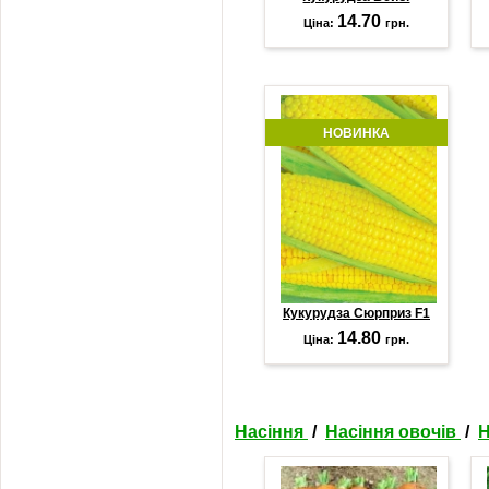
14.70
Ціна:
грн.
НОВИНКА
Кукурудза Сюрприз F1
14.80
Ціна:
грн.
Насіння
/
Насіння овочів
/
Н