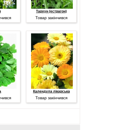
я
Тархун (естрагон)
нчився
Товар закінчився
а
Календула лікарська
нчився
Товар закінчився