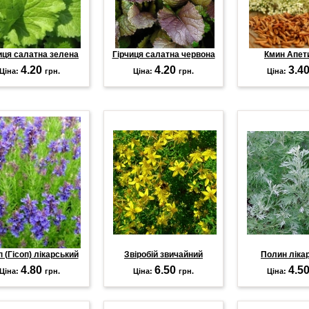
иця салатна зелена
Гірчиця салатна червона
Кмин Апет
4.20
4.20
3.4
Ціна:
грн.
Ціна:
грн.
Ціна:
п (Гісоп) лікарський
Звіробій звичайний
Полин ліка
4.80
6.50
4.5
Ціна:
грн.
Ціна:
грн.
Ціна: