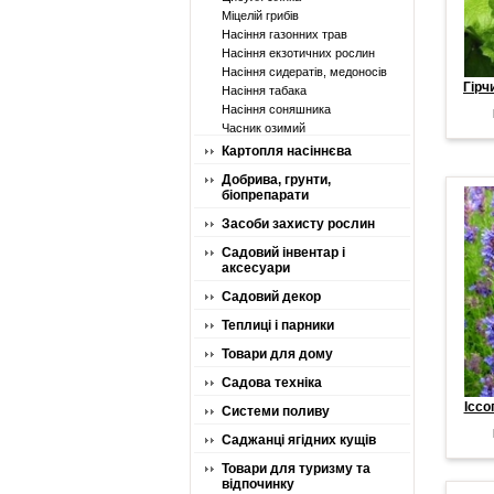
Міцелій грибів
Насіння газонних трав
Насіння екзотичних рослин
Насіння сидератів, медоносів
Гірч
Насіння табака
Насіння соняшника
Часник озимий
Картопля насіннєва
Добрива, грунти,
біопрепарати
Засоби захисту рослин
Садовий інвентар і
аксесуари
Садовий декор
Теплиці і парники
Товари для дому
Садова техніка
Іссо
Системи поливу
Саджанці ягідних кущів
Товари для туризму та
відпочинку