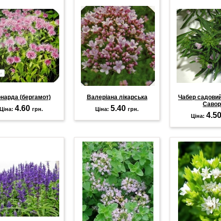
нарда (бергамот)
Валеріана лікарська
Чабер садови
Савор
4.60
5.40
Ціна:
грн.
Ціна:
грн.
4.5
Ціна: