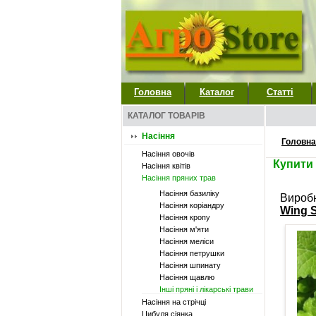
Головна
Каталог
Статті
КАТАЛОГ ТОВАРІВ
Насіння
Головна
Насіння овочів
Купити 
Насіння квітів
Насіння пряних трав
Насіння базиліку
Вироб
Насіння коріандру
Wing S
Насіння кропу
Насіння м'яти
Насіння меліси
Насіння петрушки
Насіння шпинату
Насіння щавлю
Інші пряні і лікарські трави
Насіння на стрічці
Цибуля сіянка