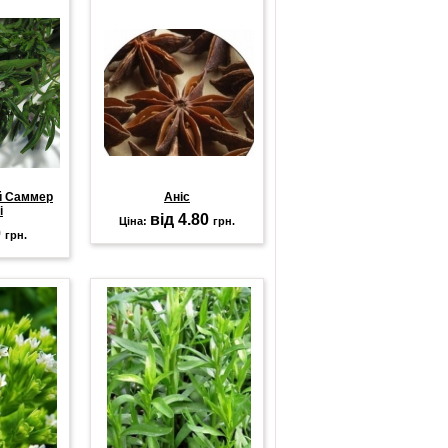
й Саммер
Аніс
і
від 4.80
Ціна:
грн.
0
грн.