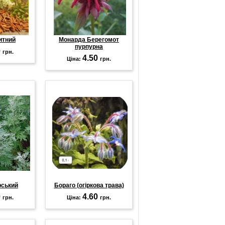
итний
Монарда Берегомот
пурпурна
0
грн.
4.50
Ціна:
грн.
рський
Бораго (огіркова трава)
0
4.60
грн.
Ціна:
грн.