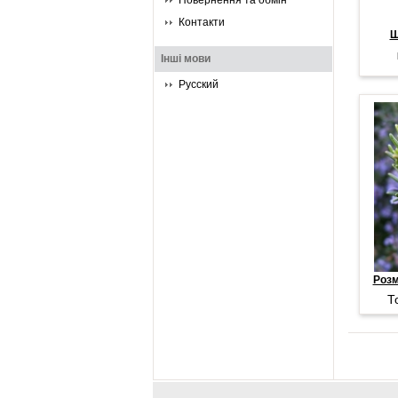
Повернення та обмін
Контакти
Ш
Інші мови
Русский
Розм
Т