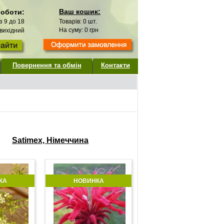
Ваш кошик:
роботи:
 з 9 до 18
Товарів:
0
шт.
На суму:
0
грн
 вихідний
Повернення та обмін
Контакти
Satimex, Німеччина
КА
НОВИНКА