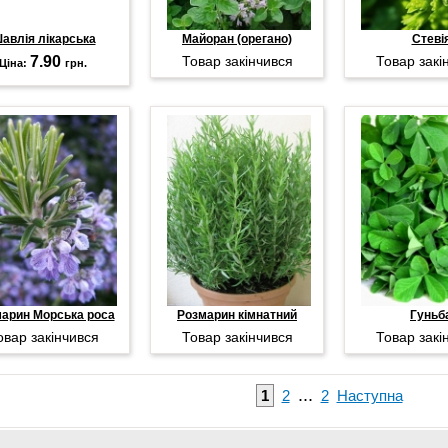
авлія лікарська
Майоран (орегано)
Стеві
7.90
Товар закінчився
Товар закі
Ціна:
грн.
арин Морська роса
Розмарин кімнатний
Гуньб
овар закінчився
Товар закінчився
Товар закі
...
1
2
2
Наступна