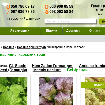
Графік 
050 786 69 17
066 909 65 59
пн-пт:
097 636 78 86
093 063 58 84
сб,вс:
«Зворотний дзвінок»
Як замовити
Відгуки
Доставка
Оплата
/
Насіння
/
Насіння пряних трав
/
Інші пряні і лікарські трави
насіння лікарських трав
ники:
GL Seeds
Hem Zaden Голландия
Anseme Італія
eed (Голандія)
Імперія насіння
Всі бренди
НОВИН