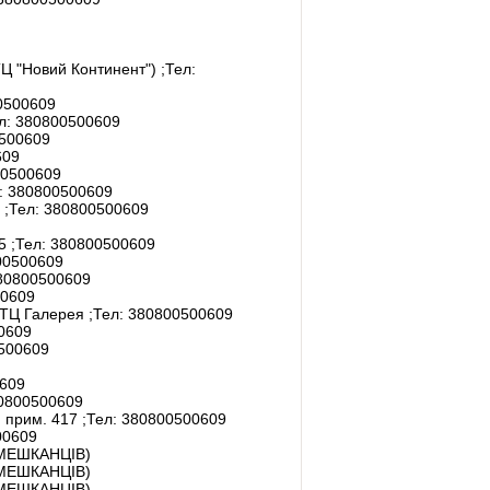
ТЦ "Новий Континент")
;Тел:
0500609
л:
380800500609
500609
609
0500609
:
380800500609
1
;Тел:
380800500609
15
;Тел:
380800500609
0500609
0800500609
0609
ж ТЦ Галерея
;Тел:
380800500609
0609
500609
609
0800500609
, прим. 417
;Тел:
380800500609
00609
Я МЕШКАНЦІВ)
Я МЕШКАНЦІВ)
Я МЕШКАНЦІВ)