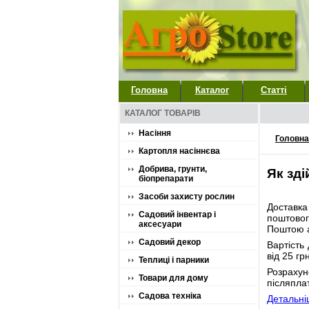
Головна
Каталог
Статті
КАТАЛОГ ТОВАРІВ
Насіння
Головна
Картопля насіннєва
Добрива, грунти,
Як зд
біопрепарати
Засоби захисту рослин
Доставк
Садовий інвентар і
поштовог
аксесуари
Поштою а
Садовий декор
Вартість
від 25 гр
Теплиці і парники
Розраху
Товари для дому
післяпла
Садова техніка
Детальні