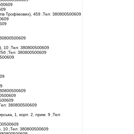
500609
609
атів Трофімових), 459
;Тел:
380800500609
0609
609
80800500609
), 10
;Тел:
380800500609
 25б
;Тел:
380800500609
500609
09
9
80800500609
0500609
500609
Тел:
380800500609
рська, 1, корп. 2, прим. 9
;Тел:
00500609
о, 10
;Тел:
380800500609
380800500609