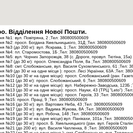
ро. Відділення Нової Пошти.
ня №1: вул. Повітряна, 2
;Тел:
380800500609
ння №2: просп. Богдана Хмельницького, 31Д
;Тел:
380800500609
ня №3 (до 200 кг): вул. Яскрава, 1
;Тел:
380800500609
ння №4: пл. Старомостова, 1Б
;Тел:
380800500609
ня №5: вул. Чорних Запорожців, 38 (с. Дороге, провул. Тютіна, 15а)
ня №7 (до 30 кг): просп. Олександра Поля, 8а
;Тел:
380800500609
ння №8: смт. Слобожанське, вул. Василя Сухомлинського, 61
;Тел:
38
ня №9 (до 30 кг на одне місце ): просп. Лесі Українки, 63А
;Тел:
380
ня №10 (до 30 кг на одне місце): просп. Слобожанський (ран. Газет
ня №11 (до 30 кг): просп. Слобожанський, 6
;Тел:
380800500609
ня №12 (до 30 кг на одне місце): вул. Набережно-Заводська, 123Б
;
ня №13 (до 30 кг на одне місце): просп. Науки, 43 (ТРЦ "Leto")
;Тел
ня №14 (до 30 кг на одне місце): просп. Героїв, 33
;Тел:
380800500
ння №15: просп. Праці, 9
;Тел:
380800500609
ня №16 (до 30 кг): вул. Вартових Неба, 43
;Тел:
380800500609
ня №17 (до 30 кг): вул. Вадима Жукова, 8А
;Тел:
380800500609
ня №18 (до 30 кг): вул. Робоча, 148
;Тел:
380800500609
ня №19 (до 30 кг на одне місце):вул. Панікахи, 101а
;Тел:
38080050
ня №20 (до 30 кг): просп. Б. Хмельницького (ран. вул. Героїв Сталін
ня №21 (до 200 кг): вул. Василя Чапленка, 8
;Тел:
380800500609
ня №22 (до 30 кг на одне місце ): смт. Слобожанське, вул. Тепличн