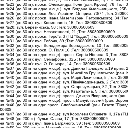
ня №23 (до 30 кг): просп. Олександра Поля (ран. Кірова), 78
;Тел:
3
ня №24 (до 30 кг на одне місце ): вул. Богдана Хмельницького, 25Б
ня №25 (до 30 кг): просп. Лесі Українки, 15 прим. 73/74
;Тел:
38080
ня №26 (до 30 кг): просп. Івана Мазепи (ран. Петровського), 34
;Тел
ня №27 (до 30 кг): вул. Космонавтів, 15
;Тел:
380800500609
ння №28: вул. Березинська, 58
;Тел:
380800500609
ня №29 (до 30 кг): вул. Незалежності, 21
;Тел:
380800500609
ня №30 (до 30 кг): просп. Героїв, 3 (ТЦ "Кодак")
;Тел:
38080050060
ня №31 (до 30 кг): вул. Робоча, 89
;Тел:
380800500609
ння №32 (до 30 кг): вул. Володимира Вернадського, 10
;Тел:
380800
ня №33 (до 30 кг): просп. О. Поля 16
;Тел:
380800500609
ня №34 (до 30 кг на одне місце): просп. Сергія Нігояна, 3
;Тел:
3808
ння №35 (до 30 кг): вул. Семафорна, 32Б
;Тел:
380800500609
ня №36 (до 30 кг): вул. О. Гончара, 14
;Тел:
380800500609
ня №37 (до 30 кг на одне місце): вул. Данила Галицького,19 прим. 
ня №38 (до 30 кг на одне місце): вул. Михайла Грушевського (ран. 
ня №40 (до 30 кг на одне місце): вул. Марії Лисиченко, 5
;Тел:
3808
ня №41 (до 30 кг на одне місце): вул. Північнодонецька, 2
;Тел:
380
ня №42 (до 30 кг на одне місце): вул. Старочумацька, 82
;Тел:
3808
ня №43 (до 30 кг на одне місце): вул. Квартальна, 5
;Тел:
38080050
ня №44 (до 30 кг на одне місце): просп. Дмитра Яворницького (ран
ня №45 (до 30 кг на одне місце): просп. Мануйлівський (ран. Ворон
ня №46 (до 30 кг на одн: просп. Слобожанський (ран. Газети "Прав
00609
ня №47 (до 30 кг на одне місце): вул Королеви Єлізавети II, 17а (Т
ня №48 (до 200 кг): бульв. Слави, 17
;Тел:
380800500609
ня №49 (до 30 кг): вул. Івана Багряного, 39
;Тел:
380800500609
ня №50 (до 200 кг): вул. Метробудівська, 19
;Тел:
380800500609