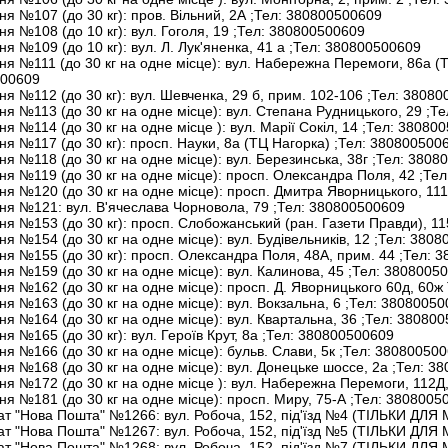
ня №107 (до 30 кг): пров. Вільний, 2А
;Тел:
380800500609
ня №108 (до 10 кг): вул. Гоголя, 19
;Тел:
380800500609
ня №109 (до 10 кг): вул. Л. Лук'яненка, 41 а
;Тел:
380800500609
ня №111 (до 30 кг на одне місце): вул. Набережна Перемоги, 86а (
00609
ня №112 (до 30 кг): вул. Шевченка, 29 б, прим. 102-106
;Тел:
38080
ня №113 (до 30 кг на одне місце): вул. Степана Рудницького, 29
;Те
ня №114 (до 30 кг на одне місце ): вул. Марії Сокіл, 14
;Тел:
380800
ня №117 (до 30 кг): просп. Науки, 8а (ТЦ Нагорка)
;Тел:
380800500
ня №118 (до 30 кг на одне місце): вул. Березинська, 38г
;Тел:
38080
ня №119 (до 30 кг на одне місце): просп. Олександра Поля, 42
;Тел
ня №120 (до 30 кг на одне місце): просп. Дмитра Яворницького, 11
ння №121: вул. В'ячеслава Чорновола, 79
;Тел:
380800500609
ня №153 (до 30 кг): просп. Слобожанський (ран. Газети Правди), 1
ня №154 (до 30 кг на одне місце): вул. Будівельників, 12
;Тел:
38080
ня №155 (до 30 кг): просп. Олександра Поля, 48А, прим. 44
;Тел:
38
ня №159 (до 30 кг на одне місце): вул. Калинова, 45
;Тел:
38080050
ня №162 (до 30 кг на одне місце): просп. Д. Яворницького 60д, 60
ня №163 (до 30 кг на одне місце): вул. Вокзальна, 6
;Тел:
38080050
ня №164 (до 30 кг на одне місце): вул. Квартальна, 36
;Тел:
380800
ня №165 (до 30 кг): вул. Героїв Крут, 8а
;Тел:
380800500609
ня №166 (до 30 кг на одне місце): бульв. Слави, 5к
;Тел:
380800500
ня №168 (до 30 кг на одне місце): вул. Донецьке шоссе, 2а
;Тел:
38
ня №172 (до 30 кг на одне місце ): вул. Набережна Перемоги, 112Д
ня №181 (до 30 кг на одне місце): просп. Миру, 75-А
;Тел:
3808005
т "Нова Пошта" №1266: вул. Робоча, 152, під'їзд №4 (ТІЛЬКИ ДЛ
т "Нова Пошта" №1267: вул. Робоча, 152, під'їзд №5 (ТІЛЬКИ ДЛ
т "Нова Пошта" №1268: вул. Робоча, 152, під'їзд №7 (ТІЛЬКИ ДЛ