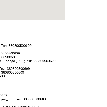
;Тел:
380800500609
0800500609
800500609
и "Правда"), 91
;Тел:
380800500609
Тел:
380800500609
:
380800500609
609
0609
граду), 5
;Тел:
380800500609
а, 27Д
;Тел:
380800500609