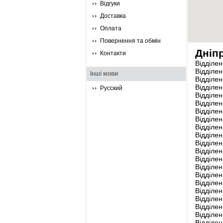
Відгуки
Доставка
Оплата
Повернення та обмін
Дніп
Контакти
Відділен
Відділе
Інші мови
Відділен
Відділе
Русский
Відділен
Відділен
Відділе
Відділен
Відділен
Відділен
Відділен
Відділен
Відділен
Відділе
Відділен
Відділен
Відділен
Відділен
Відділен
Відділен
Відділен