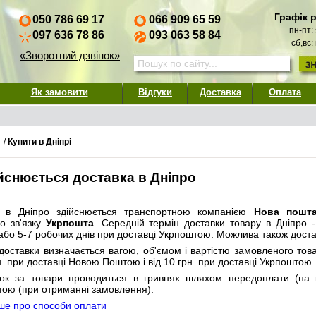
Графік 
050 786 69 17
066 909 65 59
пн-пт:
097 636 78 86
093 063 58 84
сб,вс:
«Зворотний дзвінок»
Як замовити
Відгуки
Доставка
Оплата
/
Купити в Дніпрі
ійснюється доставка в Дніпро
а в Дніпро здійснюється транспортною компанією
Нова пошт
о зв'язку
Укрпошта
. Середній термін доставки товару в Дніпро 
бо 5-7 робочих днів при доставці Укрпоштою. Можлива також дост
 доставки визначається вагою, об'ємом і вартістю замовленого това
н. при доставці Новою Поштою і від 10 грн. при доставці Укрпоштою.
нок за товари проводиться в гривнях шляхом передоплати (на 
тою (при отриманні замовлення).
ше про способи оплати