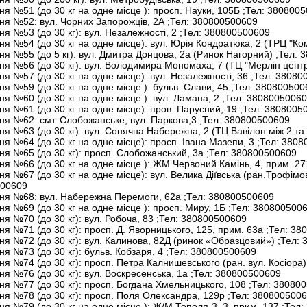
ня №51 (до 30 кг на одне місце ): просп. Науки, 105Б
;Тел:
3808005
ння №52: вул. Чорних Запорожців, 2А
;Тел:
380800500609
ня №53 (до 30 кг): вул. Незалежності, 2
;Тел:
380800500609
ня №54 (до 30 кг на одне місце): вул. Юрія Кондратюка, 2 (ТРЦ "К
ня №55 (до 5 кг): вул. Дмитра Донцова, 2а (Ринок Нагорний)
;Тел:
3
ння №56 (до 30 кг): вул. Володимира Мономаха, 7 (ТЦ "Мерлін цент
ня №57 (до 30 кг на одне місце): вул. Незалежності, 36
;Тел:
380800
ня №59 (до 30 кг на одне місце ): бульв. Слави, 45
;Тел:
380800500
ня №60 (до 30 кг на одне місце ): вул. Ламана, 2
;Тел:
38080050060
ня №61 (до 30 кг на одне місце): пров. Парусний, 19
;Тел:
3808005
ння №62: смт. Слобожанське, вул. Паркова,3
;Тел:
380800500609
ня №63 (до 30 кг): вул. Сонячна Набережна, 2 (ТЦ Вавілон між 2 т
ня №64 (до 30 кг на одне місце): просп. Івана Мазепи, 3
;Тел:
3808
ня №65 (до 30 кг): просп. Слобожанський, 3а
;Тел:
380800500609
ня №66 (до 30 кг на одне місце ): ЖМ Червоний Камінь, 4, прим. 2
ня №67 (до 30 кг на одне місце): вул. Велика Діївська (ран.Трофім
00609
ння №68: вул. Набережна Перемоги, 62а
;Тел:
380800500609
ня №69 (до 30 кг на одне місце ): просп. Миру, 1Б
;Тел:
380800500
ня №70 (до 30 кг): вул. Робоча, 83
;Тел:
380800500609
ня №71 (до 30 кг): просп. Д. Яворницького, 125, прим. 63а
;Тел:
380
ня №72 (до 30 кг): вул. Калинова, 82Д (ринок «Образцовий»)
;Тел:
3
ня №73 (до 30 кг): бульв. Кобзаря, 4
;Тел:
380800500609
ня №74 (до 30 кг): просп. Петра Калнишевського (ран. вул. Косіора)
ня №76 (до 30 кг): вул. Воскресенська, 1а
;Тел:
380800500609
ня №77 (до 30 кг): просп. Богдана Хмельницького, 108
;Тел:
380800
ння №78 (до 30 кг): просп. Поля Олександра, 129р
;Тел:
3808005006
ня №79 (до 30 кг на одне місце ): Ж/М Тополя-3, 3, прим. 137
;Тел: