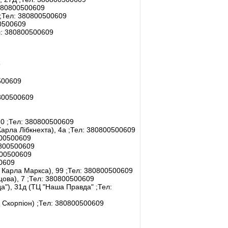
80800500609
;Тел:
380800500609
0500609
:
380800500609
9
500609
00500609
20
;Тел:
380800500609
Карла Лібкнехта), 4а
;Тел:
380800500609
00500609
800500609
00500609
0609
. Карла Маркса), 99
;Тел:
380800500609
цова), 7
;Тел:
380800500609
да"), 31д (ТЦ "Наша Правда"
;Тел:
Ц Скорпіон)
;Тел:
380800500609