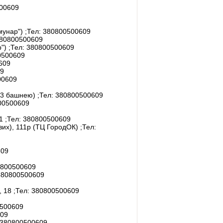
00609
омунар")
;Тел:
380800500609
80800500609
р")
;Тел:
380800500609
500609
609
9
00609
а 3 башнею)
;Тел:
380800500609
00500609
71
;Тел:
380800500609
ових), 111р (ТЦ ГородОК)
;Тел:
609
800500609
80800500609
, 18
;Тел:
380800500609
500609
09
380800500609