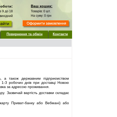
Ваш кошик:
роботи:
 з 9 до 18
Товарів:
0
шт.
На суму:
0
грн
 вихідний
Повернення та обмін
Контакти
а
, а також державним підприємством
- 1-3 робочих днів при доставці Новою
авка за адресою проживання.
ру. Зазвичай вартість доставки складає
карту Приват-банку або Вебмані) або