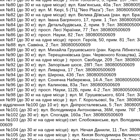
ня №80 (до 30 кг на одне місце): вул. Кам'янська, 40а
;Тел:
380800
ня №81 (до 30 кг): вул. М. Кюрі, 5 (ТЦ "Neo Plaza")
;Тел:
380800500
ня №82 (до 30 кг на одне місце): вул. Велика Діївська (ран. вул. Бр
ня №83 (до 30 кг): вул. Івана Багряного, 17, прим. 1
;Тел:
38080050
ня №84 (до 30 кг): вул. Детальбудівська, 2, прим. 9
;Тел:
380800500
ня №85 (до 30 кг): просп. Лесі Українки, 77
;Тел:
380800500609
ня №86 (до 30 кг): просп. Науки, 82
;Тел:
380800500609
ня №87 (до 30 кг на одне місце): просп. Героїв, 50, прим. 81
;Тел:
3
ня №88: вул. Савкіна, 2
;Тел:
380800500609
ня №89 (до 30 кг): вул. Михайла Грушевського (ран. Карла Лібнехта
ня №90 (до 30 кг): вул. Терещенківська (ран. Червоного Козацтва),
ня №91 (до 30 кг на одне місце ): просп. Свободи, 209
;Тел:
380800
ня №92 (до 30 кг): вул. Запорізьке шосе, 28П
;Тел:
380800500609
ня №93 (до 30 кг): вул. Ливарна, 17
;Тел:
380800500609
ня №94 (до 30 кг): вул. Широка, 43б
;Тел:
380800500609
ння №95 (до 30 кг): вул. Сонячна Набережна, 14-А
;Тел:
3808005006
ня №96 (до 30 кг): вул. Калинова, 83а
;Тел:
380800500609
ня №97 (до 30 кг): просп. Науки, 112Б, прим. 4-2
;Тел:
38080050060
ня №98 (до 30 кг на одне місце ): вул. М. Грушевського, 60/4
;Тел:
3
ня №99 (до 30 кг на одне місце ): вул. Г. Корольової, 9а
;Тел:
38080
 відділення №100 (до 10 кг): вул. Дніпросталевська, 5
;Тел:
380800
ння №101 (до 30 кг): вул. Володимира Антоновича, 36М, прим. 76Г
;
ня №102 (до 30 кг): вул. Спогадів, 160а
;Тел:
380800500609
ня №103 (до 30 кг на одне місце):смт. Слобожанське, вул. Володими
00609
ня №104 (до 30 кг на одне місце): вул. Нечая Данили, 11
;Тел:
3808
ня №105 (до 30 кг на одне місце ): вул. Князя Володимира Великог
ня №106 (до 30 кг на одне місце ): вул. Моніторна, 2, прим. 2
;Тел: