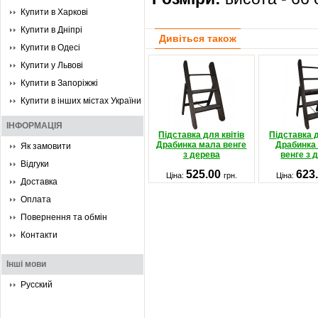
Купити в Харкові
Купити в Дніпрі
Дивіться також
Купити в Одесі
Купити у Львові
Купити в Запоріжжі
Купити в інших містах України
ІНФОРМАЦІЯ
Підставка для квітів
Підставка д
Драбинка мала венге
Драбинка
Як замовити
з дерева
венге з 
Відгуки
525.00
623
Ціна:
грн.
Ціна:
Доставка
Оплата
Повернення та обмін
Контакти
Інші мови
Русский