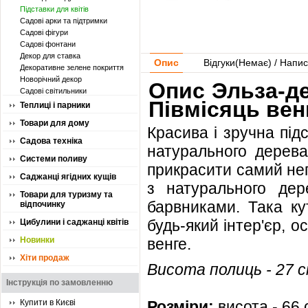
Підставки для квітів
Садові арки та підтримки
Садові фігури
Садові фонтани
Декор для ставка
Опис
Відгуки(
Немає
) / Напис
Декоративне зелене покриття
Новорічний декор
Опис Эльза-де
Садові світильники
Півмісяць вен
Теплиці і парники
Товари для дому
Красива і зручна підс
Садова техніка
натурального дерева
Системи поливу
прикрасити самий неп
Саджанці ягідних кущів
з натурального дер
Товари для туризму та
барвниками. Така ку
відпочинку
будь-який інтер'єр, 
Цибулини і саджанці квітів
Новинки
венге.
Хіти продаж
Висота полиць - 27 
Інструкція по замовленню
Купити в Києві
Розміри:
висота - 66 