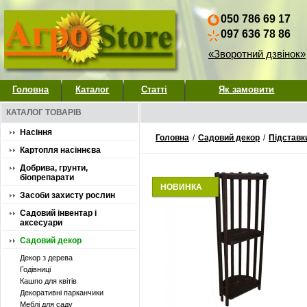
050 786 69 17
097 636 78 86
«Зворотний дзвінок»
Головна
Каталог
Статті
Як замовити
КАТАЛОГ ТОВАРІВ
Насіння
Головна
/
Садовий декор
/
Підставки
Картопля насіннєва
Добрива, грунти,
біопрепарати
НОВИНКА
Засоби захисту рослин
Садовий інвентар і
аксесуари
Садовий декор
Декор з дерева
Годівниці
Кашпо для квітів
Декоративні парканчики
Меблі для саду