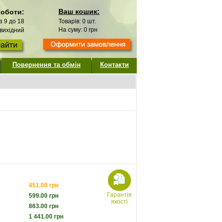
Ваш кошик:
роботи:
 з 9 до 18
Товарів:
0
шт.
На суму:
0
грн
 вихідний
Повернення та обмін
Контакти
451.00
грн
Гарантія
599.00
грн
якості
863.00
грн
1 441.00
грн