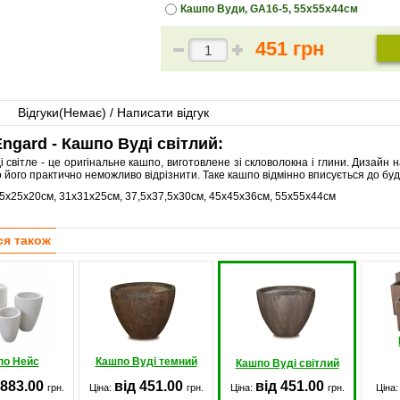
Кашпо Вуди, GA16-5, 55х55х44см
451 грн
Відгуки(
Немає
) / Написати відгук
ngard - Кашпо Вуді світлий:
 світле - це оригінальне кашпо, виготовлене зі скловолокна і глини. Дизайн
 його практично неможливо відрізнити. Таке кашпо відмінно вписується до будь
5х25х20см, 31х31х25см, 37,5х37,5х30см, 45х45х36см, 55х55х44см
ся також
по Нейс
Кашпо Вуді темний
Кашпо Вуді світлий
 883.00
від 451.00
від 451.00
грн.
Ціна:
грн.
Ціна:
грн.
Ціна