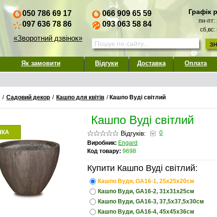
Графік 
050 786 69 17
066 909 65 59
пн-пт:
097 636 78 86
093 063 58 84
сб,вс:
«Зворотний дзвінок»
Як замовити
Відгуки
Доставка
Оплата
/
Садовий декор
/
Кашпо для квітів
/
Кашпо Вуді світлий
Кашпо Вуді світлий
НКА
Відгуків:
0
Виробник:
Engard
Код товару:
9698
Купити Кашпо Вуді світлий:
Кашпо Вуди, GA16-1, 25х25х20см
Кашпо Вуди, GA16-2, 31х31х25см
Кашпо Вуди, GA16-3, 37,5х37,5х30см
Кашпо Вуди, GA16-4, 45х45х36см