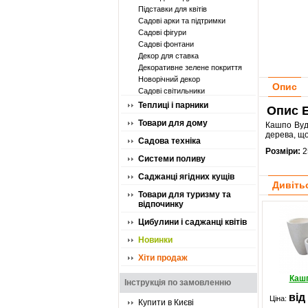
Підставки для квітів
Садові арки та підтримки
Садові фігури
Садові фонтани
Декор для ставка
Декоративне зелене покриття
Новорічний декор
Опис
Садові світильники
Теплиці і парники
Опис E
Товари для дому
Кашпо Вуді
дерева, що
Садова техніка
Розміри:
2
Системи поливу
Саджанці ягідних кущів
Дивіть
Товари для туризму та
відпочинку
Цибулини і саджанці квітів
Новинки
Хіти продаж
Каш
Інструкція по замовленню
від
Ціна:
Купити в Києві