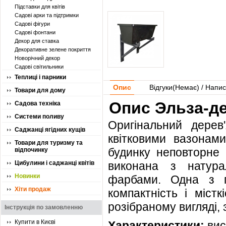
Підставки для квітів
Садові арки та підтримки
Садові фігури
Садові фонтани
Декор для ставка
Декоративне зелене покриття
Новорічний декор
Садові світильники
Теплиці і парники
Опис
Відгуки(
Немає
) / Напис
Товари для дому
Опис Эльза-де
Садова техніка
Системи поливу
Оригінальний дерев
Саджанці ягідних кущів
квітковими вазонам
Товари для туризму та
будинку неповторне 
відпочинку
Цибулини і саджанці квітів
виконана з натура
Новинки
фарбами. Одна з пе
Хіти продаж
компактність і міст
розібраному вигляді, з
Інструкція по замовленню
Купити в Києві
Характеристики:
вис