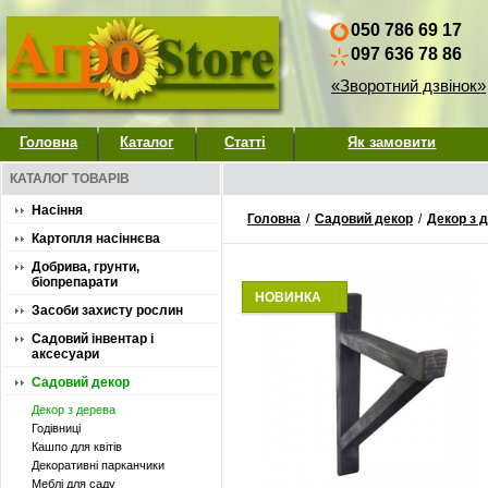
050 786 69 17
097 636 78 86
«Зворотний дзвінок»
Головна
Каталог
Статті
Як замовити
КАТАЛОГ ТОВАРІВ
Насіння
Головна
/
Садовий декор
/
Декор з 
Картопля насіннєва
Добрива, грунти,
біопрепарати
НОВИНКА
Засоби захисту рослин
Садовий інвентар і
аксесуари
Садовий декор
Декор з дерева
Годівниці
Кашпо для квітів
Декоративні парканчики
Меблі для саду