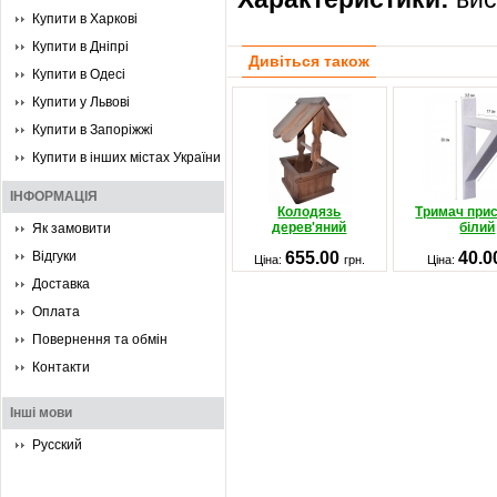
Купити в Харкові
Купити в Дніпрі
Дивіться також
Купити в Одесі
Купити у Львові
Купити в Запоріжжі
Купити в інших містах України
ІНФОРМАЦІЯ
Колодязь
Тримач прис
дерев'яний
білий
Як замовити
Відгуки
655.00
40.
Ціна:
грн.
Ціна:
Доставка
Оплата
Повернення та обмін
Контакти
Інші мови
Русский