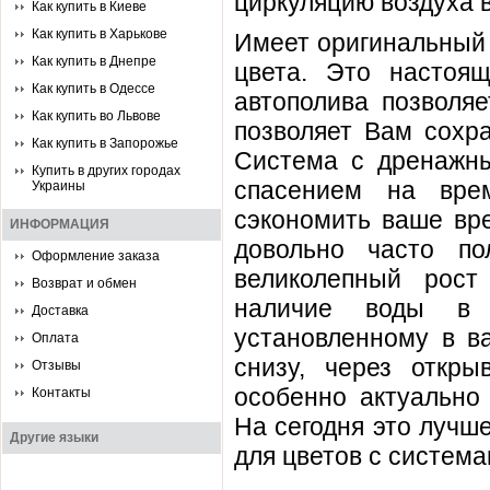
циркуляцию воздуха 
Как купить в Киеве
Как купить в Харькове
Имеет оригинальный 
Как купить в Днепре
цвета. Это настоя
Как купить в Одессе
автополива позволяе
Как купить во Львове
позволяет Вам сохра
Как купить в Запорожье
Система с дренажны
Купить в других городах
спасением на вре
Украины
сэкономить ваше вре
ИНФОРМАЦИЯ
довольно часто по
Оформление заказа
великолепный рост
Возврат и обмен
наличие воды в 
Доставка
установленному в ва
Оплата
снизу, через откр
Отзывы
особенно актуально
Контакты
На сегодня это лучш
Другие языки
для цветов с система