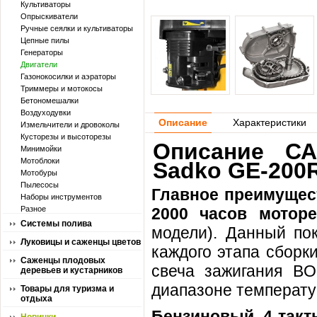
Культиваторы
Опрыскиватели
Ручные сеялки и культиваторы
Цепные пилы
Генераторы
Двигатели
Газонокосилки и аэраторы
Триммеры и мотокосы
Бетономешалки
Воздуходувки
Описание
Характеристики
Измельчители и дровоколы
Кусторезы и высоторезы
Описание СА
Минимойки
Мотоблоки
Sadko GE-200
Мотобуры
Пылесосы
Главное преимущес
Наборы инструментов
Разное
2000 часов моторе
Системы полива
модели). Данный пок
Луковицы и саженцы цветов
каждого этапа сборк
Саженцы плодовых
свеча зажигания B
деревьев и кустарников
диапазоне температу
Товары для туризма и
отдыха
Бензиновый, 4-так