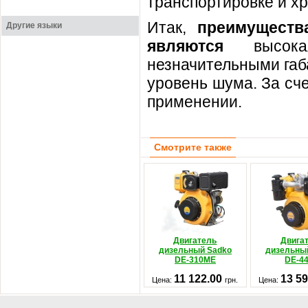
транспортировке и х
Итак,
преимуществ
Другие языки
являются
высок
незначительными габ
уровень шума. За сч
применении.
Смотрите также
Двигатель
Двига
дизельный Sadko
дизельны
DE-310ME
DE-4
11 122.00
13 5
Цена:
грн.
Цена: