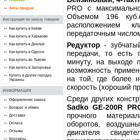
Новинки
PRO с максимальн
Хиты продаж
Объемом 196 куб.
Инструкция по заказу товаров
расположением к
Как купить в Киеве
передаточным числом
Как купить в Харькове
Редуктор
- зубчатый
Как купить в Днепре
передачи, то есть 
Как купить в Одессе
Как купить во Львове
минуту, на выходе п
Как купить в Запорожье
возможность примене
Купить в других городах
на той, где более 
Украины
скорость (хороший пр
ИНФОРМАЦИЯ
Среди других констр
Оформление заказа
Sadko GE-200R PR
Возврат и обмен
прочного материал
Доставка
оборотов, воздушн
Оплата
двигателя свидет
Отзывы
Контакты