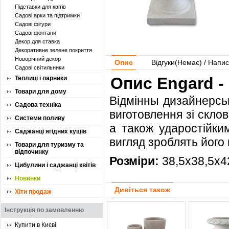
Підставки для квітів
Садові арки та підтримки
Садові фігури
Садові фонтани
Декор для ставка
Декоративне зелене покриття
Новорічний декор
Опис
Відгуки(
Немає
) / Напис
Садові світильники
Опис Engard -
Теплиці і парники
Товари для дому
Відмінны дизайнерськ
Садова техніка
виготовлення зі склов
Системи поливу
а також ударостійки
Саджанці ягідних кущів
вигляд зроблять його 
Товари для туризму та
відпочинку
Розміри:
38,5х38,5х4
Цибулини і саджанці квітів
Новинки
Дивіться також
Хіти продаж
Інструкція по замовленню
Купити в Києві