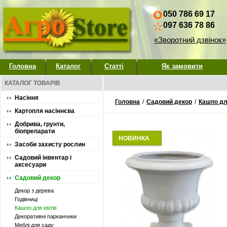
050 786 69 17
097 636 78 86
«Зворотний дзвінок»
Головна
Каталог
Статті
Як замовити
КАТАЛОГ ТОВАРІВ
Насіння
Головна
/
Садовий декор
/
Кашпо для
Картопля насіннєва
Добрива, грунти,
біопрепарати
НОВИНКА
Засоби захисту рослин
Садовий інвентар і
аксесуари
Садовий декор
Декор з дерева
Годівниці
Кашпо для квітів
Декоративні парканчики
Меблі для саду