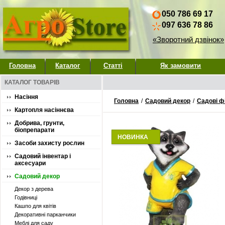
050 786 69 17
097 636 78 86
«Зворотний дзвінок»
Головна
Каталог
Статті
Як замовити
КАТАЛОГ ТОВАРІВ
Насіння
Головна
/
Садовий декор
/
Садові ф
Картопля насіннєва
Добрива, грунти,
біопрепарати
НОВИНКА
Засоби захисту рослин
Садовий інвентар і
аксесуари
Садовий декор
Декор з дерева
Годівниці
Кашпо для квітів
Декоративні парканчики
Меблі для саду