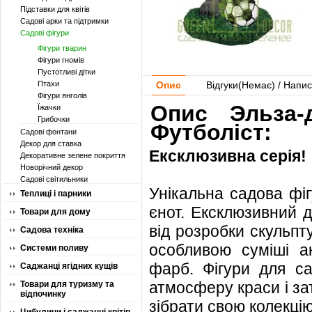
Підставки для квітів
Садові арки та підтримки
Садові фігури
Фігури тварин
Фігури гномів
Пустотливі дітки
Птахи
Опис
Відгуки(
Немає
) / Напис
Фігури янголів
Опис Эльза-
Їжачки
Грибочки
Футболіст:
Садові фонтани
Декор для ставка
Ексклюзивна серія!
Декоративне зелене покриття
Новорічний декор
Садові світильники
Унікальна садова фіг
Теплиці і парники
єнот. Ексклюзивний д
Товари для дому
від розробки скульпт
Садова техніка
особливою суміші ак
Системи поливу
фарб. Фігури для са
Саджанці ягідних кущів
атмосферу краси і зат
Товари для туризму та
відпочинку
зібрати свою колекцію