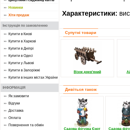
Цибулини і саджанці квітів
Новинки
Характеристики:
вис
Хіти продаж
Інструкція по замовленню
Супутні товари
Купити в Києві
Купити в Харкові
Купити в Дніпрі
Купити в Одесі
Купити у Львові
Купити в Запоріжжі
Візок древ'яний
А
Купити в інших містах України
ІНФОРМАЦІЯ
Дивіться також
Як замовити
Відгуки
Доставка
Оплата
Повернення та обмін
Садова фігурка Єнот
Садова фігу