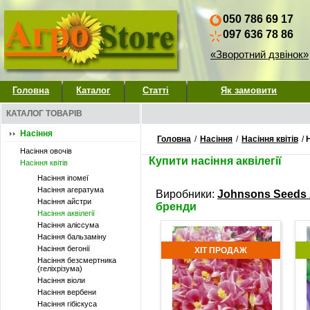
050 786 69 17
097 636 78 86
«Зворотний дзвінок»
Головна
Каталог
Статті
Як замовити
КАТАЛОГ ТОВАРІВ
Насіння
Головна
/
Насіння
/
Насіння квітів
/
Н
Насіння овочів
Купити насіння аквілегії
Насіння квітів
Насіння іпомеї
Насіння агератума
Виробники:
Johnsons Seeds
Насіння айстри
бренди
Насіння аквілегії
Насіння аліссума
Насіння бальзаміну
Насіння бегонії
ХІТ ПРОДАЖ
Насіння безсмертника
(геліхрізума)
Насіння віоли
Насіння вербени
Насіння гібіскуса