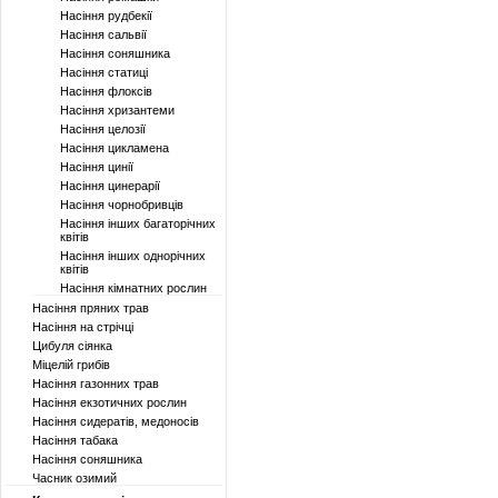
Насіння рудбекії
Насіння сальвії
Насіння соняшника
Насіння статиці
Насіння флоксів
Насіння хризантеми
Насіння целозії
Насіння цикламена
Насіння цинії
Насіння цинерарії
Насіння чорнобривців
Насіння інших багаторічних
квітів
Насіння інших однорічних
квітів
Насіння кімнатних рослин
Насіння пряних трав
Насіння на стрічці
Цибуля сіянка
Міцелій грибів
Насіння газонних трав
Насіння екзотичних рослин
Насіння сидератів, медоносів
Насіння табака
Насіння соняшника
Часник озимий