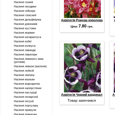
Насіння газаніі
Насіння гвоздики
Насіння гейхери
Насіння глоксинії
Насіння дельфініума
Аквілегія Рожева королева
Насіння дзвоників
7.80
Ціна:
грн.
Насіння еустоми
Насіння жоржин
Насіння катарантуса
Насіння кобеї
Насіння колеуса
Насіння лаванди
Насіння лаватери
Насіння левиного зева
(ротиків)
Насіння левкоя (матіоли)
Насіння лобелії
Насіння люпину
Насіння мальви
Насіння маргаритки
Насіння наперстянки
Насіння настурції
Аквілегія Чорний кардинал
А
Насіння пеларгонії
Товар закінчився
Насіння петунії
Насіння портулаку
Насіння примули
Насіння ромашки