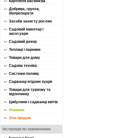
Картопля насіннєва
Добрива, грунти,
біопрепарати
Засоби захисту рослин
Садовий інвентар і
аксесуари
Садовий декор
Теплиці і парники
Товари для дому
Садова техніка
Системи поливу
Саджанці ягідних кущів
Товари для туризму та
відпочинку
Цибулини і саджанці квітів
Новинки
Хіти продаж
Інструкція по замовленню