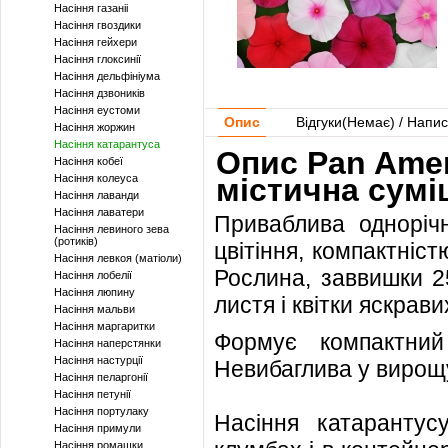
Насіння газаніі
Насіння гвоздики
Насіння гейхери
Насіння глоксинії
Насіння дельфініума
Насіння дзвоників
Насіння еустоми
Опис
Відгуки(
Немає
) / Напис
Насіння жоржин
Насіння катарантуса
Опис Pan Amer
Насіння кобеї
Насіння колеуса
містична сумі
Насіння лаванди
Насіння лаватери
Приваблива одноріч
Насіння левиного зева
(ротиків)
цвітіння, компактніст
Насіння левкоя (матіоли)
Рослина, заввишки 2
Насіння лобелії
Насіння люпину
листя і квітки яскравих
Насіння мальви
Насіння маргаритки
Формує компактний
Насіння наперстянки
Насіння настурції
Невибаглива у вирощу
Насіння пеларгонії
Насіння петунії
Насіння портулаку
Насіння катаранту
Насіння примули
Насіння ромашки