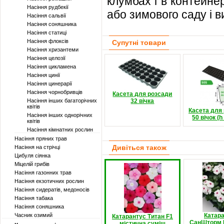
клумбах і в контейне
Насіння рудбекії
або зимового саду і в
Насіння сальвії
Насіння соняшника
Насіння статиці
Насіння флоксів
Супутні товари
Насіння хризантеми
Насіння целозії
Насіння цикламена
Насіння цинії
Насіння цинерарії
Насіння чорнобривців
Касета для розсади
Насіння інших багаторічних
32 вічка
квітів
Касета для
Насіння інших однорічних
50 вічок (h
квітів
Насіння кімнатних рослин
Насіння пряних трав
Дивіться також
Насіння на стрічці
Цибуля сіянка
Міцелій грибів
Насіння газонних трав
Насіння екзотичних рослин
Насіння сидератів, медоносів
Насіння табака
Насіння соняшника
Часник озимий
Катар
Катарантус Титан F1
СанШторм F
містична суміш