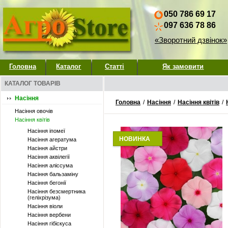
050 786 69 17
097 636 78 86
«Зворотний дзвінок»
Головна
Каталог
Статті
Як замовити
КАТАЛОГ ТОВАРІВ
Насіння
Головна
/
Насіння
/
Насіння квітів
/
Насіння овочів
Насіння квітів
Насіння іпомеї
НОВИНКА
Насіння агератума
Насіння айстри
Насіння аквілегії
Насіння аліссума
Насіння бальзаміну
Насіння бегонії
Насіння безсмертника
(геліхрізума)
Насіння віоли
Насіння вербени
Насіння гібіскуса