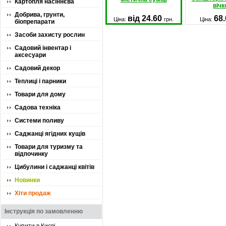
Картопля насіннєва
віч
Добрива, грунти,
від 24.60
68
Ціна:
грн.
Ціна:
біопрепарати
Засоби захисту рослин
Садовий інвентар і
аксесуари
Садовий декор
Теплиці і парники
Товари для дому
Садова техніка
Системи поливу
Саджанці ягідних кущів
Товари для туризму та
відпочинку
Цибулини і саджанці квітів
Новинки
Хіти продаж
Інструкція по замовленню