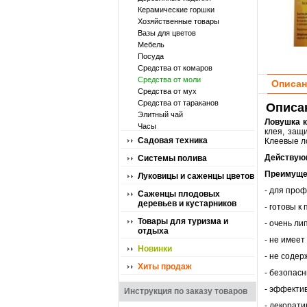
Керамические горшки
Хозяйственные товары
Вазы для цветов
Мебель
Посуда
Средства от комаров
Средства от моли
Описан
Средства от мух
Средства от тараканов
Описан
Элитный чай
Ловушка к
Часы
клея, защ
Садовая техника
Клеевые л
Действую
Системы полива
Преимуще
Луковицы и саженцы цветов
- для про
Саженцы плодовых
деревьев и кустарников
- готовы к
Товары для туризма и
- очень ли
отдыха
- не имеет
Новинки
- не содер
Хиты продаж
- безопас
- эффекти
Инструкция по заказу товаров
- декорати