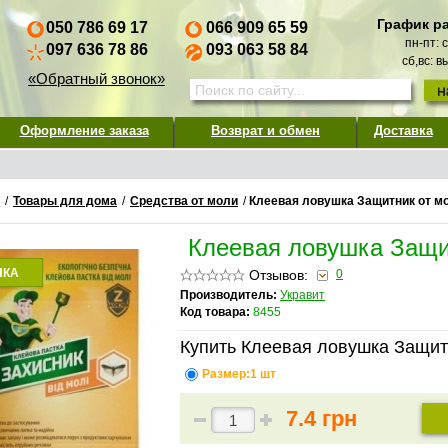
График р
050 786 69 17
066 909 65 59
пн-пт: 
097 636 78 86
093 063 58 84
сб,вс: 
«Обратный звонок»
Оформление заказа
Возврат и обмен
Доставка
/
Товары для дома
/
Средства от моли
/
Клеевая ловушка Защитник от м
Клеевая ловушка Защи
НКА
Отзывов:
0
Производитель:
Укравит
Код товара:
8455
Купить Клеевая ловушка Защит
Размер:1 шт
7.4 грн