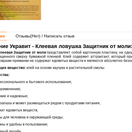
ие
Отзывы(
Нет
) / Написать отзыв
ие Укравит - Клеевая ловушка Защитник от моли
леевая Защитник от моли
представляет собой картонную пластину, на одну
ищенного сверху бумажной пленкой. Клей содержит аттрактант, который пр
овушки-приманки не содержат ядовитых веществ и являются абсолютно без
щее вещество:
клей на основе каучука и растительной смолы.
ства:
фессионального и бытового использования;
 применению;
пкие и надежные;
 запаха и может размещаться рядом с продуктами питания;
жат ядовитых веществ;
ны для человека и окружающей среды;
вны и удобны в пользовании;
вный дизайн.