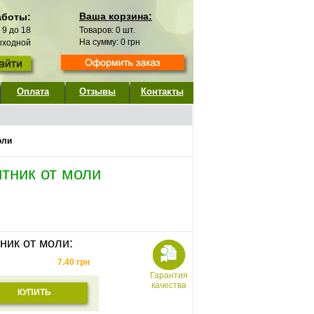
Ваша корзина:
аботы:
с 9 до 18
Товаров:
0
шт.
На сумму:
0
грн
выходной
Оплата
Отзывы
Контакты
оли
тник от моли
ник от моли:
7.40
грн
Гарантия
качества
КУПИТЬ