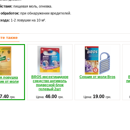
йствия:
пищевая моль, огневка.
 обработок:
при обнаружении вредителей.
хода:
1-2 ловушки на 10 м².
те также
BROS инсектицидное
Секция от моли Bros
я ловушка
средство антимоль
пи
ик от моли
подвесной блок
гелевый 2шт
7.40
46.00
19.00
грн.
Цена:
грн.
Цена:
грн.