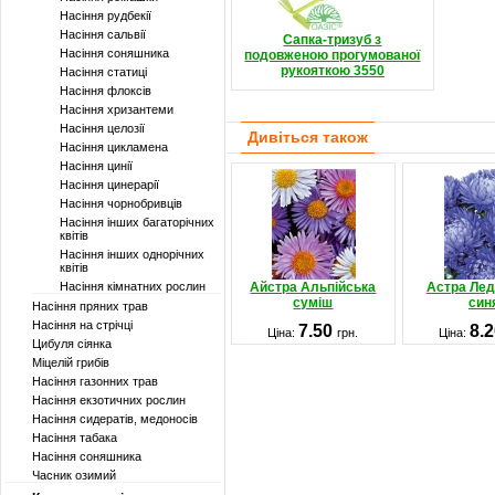
Насіння рудбекії
Насіння сальвії
Сапка-тризуб з
Насіння соняшника
подовженою прогумованої
рукояткою 3550
Насіння статиці
Насіння флоксів
Насіння хризантеми
Насіння целозії
Дивіться також
Насіння цикламена
Насіння цинії
Насіння цинерарії
Насіння чорнобривців
Насіння інших багаторічних
квітів
Насіння інших однорічних
квітів
Насіння кімнатних рослин
Айстра Альпійська
Астра Лед
суміш
син
Насіння пряних трав
Насіння на стрічці
7.50
8.
Ціна:
грн.
Ціна:
Цибуля сіянка
Міцелій грибів
Насіння газонних трав
Насіння екзотичних рослин
Насіння сидератів, медоносів
Насіння табака
Насіння соняшника
Часник озимий