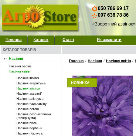
050 786 69 17
097 636 78 86
«Зворотний дзвінок»
Головна
Каталог
Статті
Як замовити
КАТАЛОГ ТОВАРІВ
Насіння
Головна
/
Насіння
/
Насіння квітів
/
Насіння овочів
Насіння квітів
Насіння іпомеї
НОВИНКА
Насіння агератума
Насіння айстри
Насіння аквілегії
Насіння аліссума
Насіння бальзаміну
Насіння бегонії
Насіння безсмертника
(геліхрізума)
Насіння віоли
Насіння вербени
Насіння гібіскуса