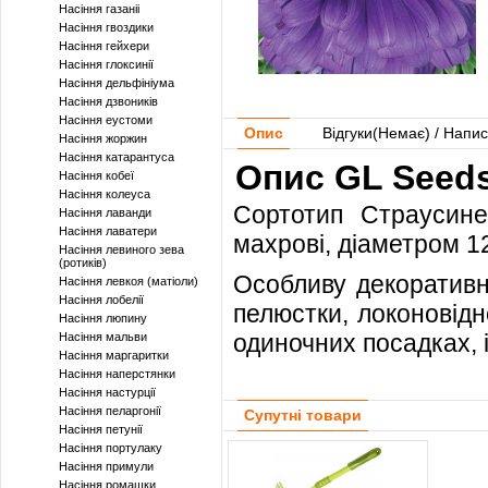
Насіння газаніі
Насіння гвоздики
Насіння гейхери
Насіння глоксинії
Насіння дельфініума
Насіння дзвоників
Насіння еустоми
Опис
Відгуки(
Немає
) / Напис
Насіння жоржин
Насіння катарантуса
Опис GL Seeds
Насіння кобеї
Насіння колеуса
Сортотип Страусине
Насіння лаванди
Насіння лаватери
махрові, діаметром 1
Насіння левиного зева
(ротиків)
Особливу декоративні
Насіння левкоя (матіоли)
Насіння лобелії
пелюстки, локоновідн
Насіння люпину
одиночних посадках, 
Насіння мальви
Насіння маргаритки
Насіння наперстянки
Насіння настурції
Насіння пеларгонії
Супутні товари
Насіння петунії
Насіння портулаку
Насіння примули
Насіння ромашки