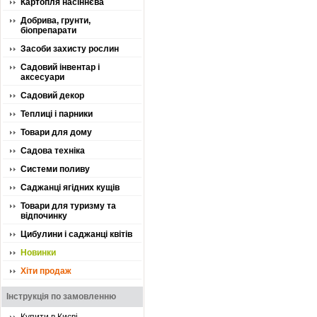
Картопля насіннєва
Добрива, грунти,
біопрепарати
Засоби захисту рослин
Садовий інвентар і
аксесуари
Садовий декор
Теплиці і парники
Товари для дому
Садова техніка
Системи поливу
Саджанці ягідних кущів
Товари для туризму та
відпочинку
Цибулини і саджанці квітів
Новинки
Хіти продаж
Інструкція по замовленню