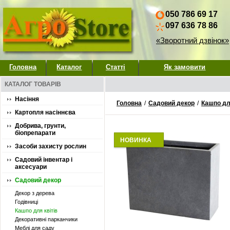
050 786 69 17
097 636 78 86
«Зворотний дзвінок»
Головна
Каталог
Статті
Як замовити
КАТАЛОГ ТОВАРІВ
Насіння
Головна
/
Садовий декор
/
Кашпо для
Картопля насіннєва
Добрива, грунти,
біопрепарати
НОВИНКА
Засоби захисту рослин
Садовий інвентар і
аксесуари
Садовий декор
Декор з дерева
Годівниці
Кашпо для квітів
Декоративні парканчики
Меблі для саду