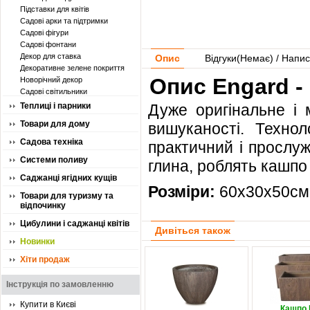
Підставки для квітів
Садові арки та підтримки
Садові фігури
Садові фонтани
Декор для ставка
Опис
Відгуки(
Немає
) / Напис
Декоративне зелене покриття
Опис Engard -
Новорічний декор
Садові світильники
Теплиці і парники
Дуже оригінальне і 
Товари для дому
вишуканості. Технол
Садова техніка
практичний і прослужи
Системи поливу
глина, роблять кашпо
Саджанці ягідних кущів
Розміри:
60х30х50см,
Товари для туризму та
відпочинку
Цибулини і саджанці квітів
Дивіться також
Новинки
Хіти продаж
Інструкція по замовленню
Купити в Києві
Кашпо 