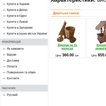
Купити в Харкові
Купити в Дніпрі
Дивіться також
Купити в Одесі
Купити у Львові
Купити в Запоріжжі
Купити в інших містах України
ІНФОРМАЦІЯ
Відерце на 3х
Колод
колесах
дерев'
Як замовити
Відгуки
360.00
655
Ціна:
грн.
Ціна:
Доставка
Оплата
Повернення та обмін
Контакти
Інші мови
Русский