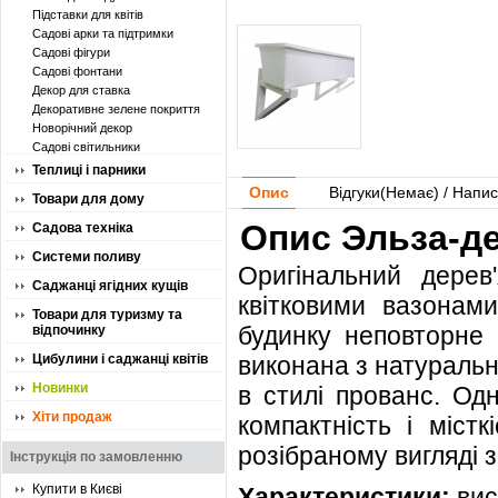
Підставки для квітів
Садові арки та підтримки
Садові фігури
Садові фонтани
Декор для ставка
Декоративне зелене покриття
Новорічний декор
Садові світильники
Теплиці і парники
Опис
Відгуки(
Немає
) / Напис
Товари для дому
Опис Эльза-де
Садова техніка
Системи поливу
Оригінальний дерев
Саджанці ягідних кущів
квітковими вазонам
Товари для туризму та
будинку неповторне 
відпочинку
Цибулини і саджанці квітів
виконана з натураль
Новинки
в стилі прованс. Одн
Хіти продаж
компактність і міст
розібраному вигляді з
Інструкція по замовленню
Купити в Києві
Характеристики:
вис