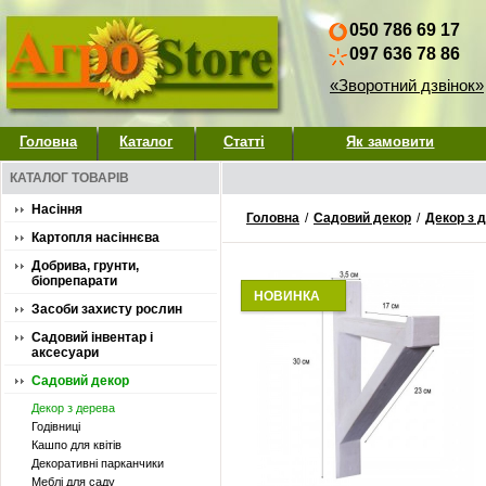
050 786 69 17
097 636 78 86
«Зворотний дзвінок»
Головна
Каталог
Статті
Як замовити
КАТАЛОГ ТОВАРІВ
Насіння
Головна
/
Садовий декор
/
Декор з 
Картопля насіннєва
Добрива, грунти,
біопрепарати
НОВИНКА
Засоби захисту рослин
Садовий інвентар і
аксесуари
Садовий декор
Декор з дерева
Годівниці
Кашпо для квітів
Декоративні парканчики
Меблі для саду