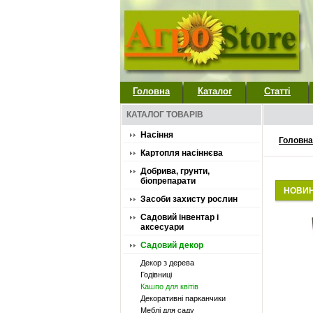
Головна
Каталог
Статті
КАТАЛОГ ТОВАРІВ
Насіння
Головна
Картопля насіннєва
Добрива, грунти,
біопрепарати
НОВИ
Засоби захисту рослин
Садовий інвентар і
аксесуари
Садовий декор
Декор з дерева
Годівниці
Кашпо для квітів
Декоративні парканчики
Меблі для саду