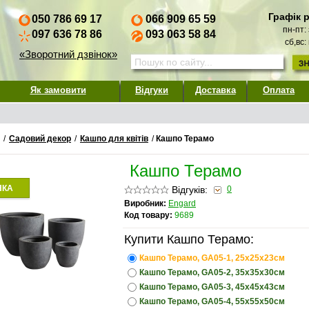
Графік 
050 786 69 17
066 909 65 59
пн-пт:
097 636 78 86
093 063 58 84
сб,вс:
«Зворотний дзвінок»
Як замовити
Відгуки
Доставка
Оплата
/
Садовий декор
/
Кашпо для квітів
/
Кашпо Терамо
Кашпо Терамо
НКА
Відгуків:
0
Виробник:
Engard
Код товару:
9689
Купити Кашпо Терамо:
Кашпо Терамо, GA05-1, 25х25х23см
Кашпо Терамо, GA05-2, 35х35х30см
Кашпо Терамо, GA05-3, 45х45х43см
Кашпо Терамо, GA05-4, 55х55х50см