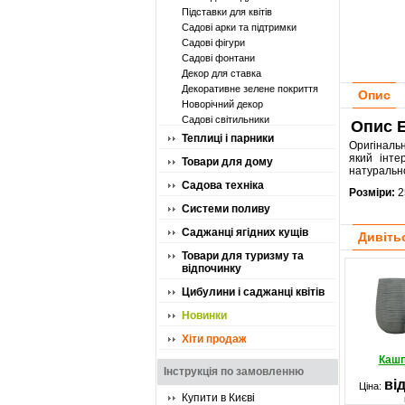
Підставки для квітів
Садові арки та підтримки
Садові фігури
Садові фонтани
Декор для ставка
Декоративне зелене покриття
Опис
Новорічний декор
Садові світильники
Опис E
Теплиці і парники
Оригінальн
який інте
Товари для дому
натуральн
Садова техніка
Розміри:
2
Системи поливу
Саджанці ягідних кущів
Дивіть
Товари для туризму та
відпочинку
Цибулини і саджанці квітів
Новинки
Хіти продаж
Кашп
Інструкція по замовленню
від
Ціна:
Купити в Києві