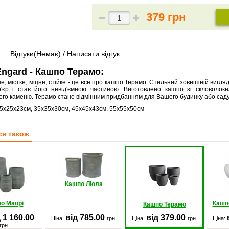
379 грн
Відгуки(
Немає
) / Написати відгук
ngard - Кашпо Терамо:
е, містке, міцне, стійке - це все про кашпо Терамо. Стильний зовнішній вигля
р'єр і стає його невід'ємною частиною. Виготовлено кашпо зі скловолокн
ого каменю. Терамо стане відмінним придбанням для Вашого будинку або сад
5х25х23см, 35х35х30см, 45х45х43см, 55х55х50см
ся також
Кашпо Ліола
о Маорі
Кашпо
Кашпо Терамо
 1 160.00
від 785.00
від 379.00
Ціна:
грн.
Ціна:
грн.
Ціна:
грн.