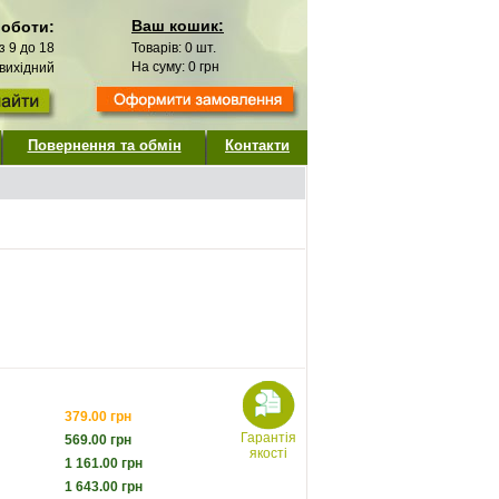
Ваш кошик:
роботи:
 з 9 до 18
Товарів:
0
шт.
На суму:
0
грн
 вихідний
Повернення та обмін
Контакти
379.00
грн
Гарантія
569.00
грн
якості
1 161.00
грн
1 643.00
грн