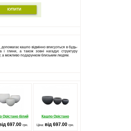
КУПИТИ
д допомагає кашпо відмінно вписуэться в будь-
а і глини, а також зовні нагадує структуру
у, а можливо подарунком близьким людям.
 Орістано білий
Кашпо Орістано
від 697.00
від 697.00
грн.
Ціна:
грн.