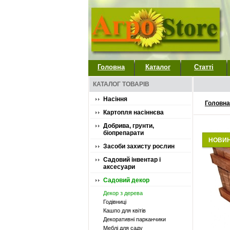
Головна
Каталог
Статті
КАТАЛОГ ТОВАРІВ
Насіння
Головна
Картопля насіннєва
Добрива, грунти,
біопрепарати
НОВИ
Засоби захисту рослин
Садовий інвентар і
аксесуари
Садовий декор
Декор з дерева
Годівниці
Кашпо для квітів
Декоративні парканчики
Меблі для саду