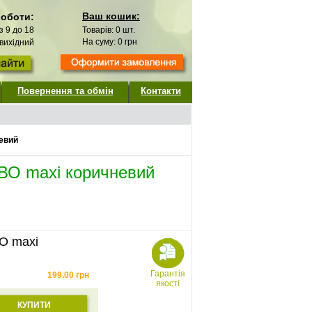
Ваш кошик:
роботи:
 з 9 до 18
Товарів:
0
шт.
На суму:
0
грн
 вихідний
Повернення та обмін
Контакти
евий
ВО maxi коричневий
О maxi
Гарантія
199.00
грн
якості
КУПИТИ