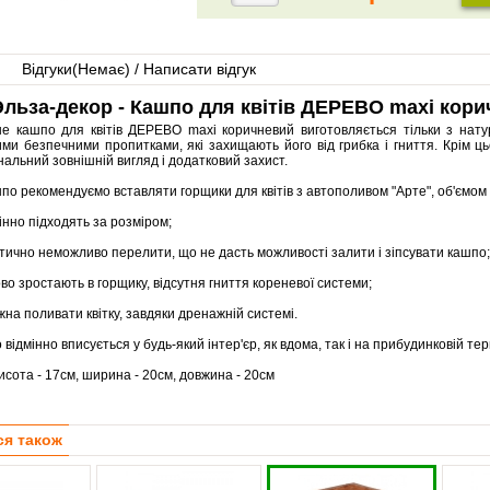
Відгуки(
Немає
) / Написати відгук
льза-декор - Кашпо для квітів ДЕРЕВО maxi кори
не кашпо для квітів ДЕРЕВО maxi коричневий виготовляється тільки з нат
ими безпечними пропитками, які захищають його від грибка і гниття. Крім 
нальний зовнішній вигляд і додатковий захист.
по рекомендуємо вставляти горщики для квітів з автополивом "Арте", об'ємом 
мінно підходять за розміром;
ктично неможливо перелити, що не дасть можливості залити і зіпсувати кашпо;
дово зростають в горщику, відсутня гниття кореневої системи;
жна поливати квітку, завдяки дренажній системі.
 відмінно вписується у будь-який інтер'єр, як вдома, так і на прибудинковій тер
исота - 17см, ширина - 20см, довжина - 20см
ся також