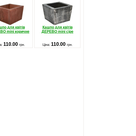
шпо для квітів
Кашпо для квітів
ВО mini коричне
ДЕРЕВО mini сіре
110.00
110.00
а:
грн.
Ціна:
грн.