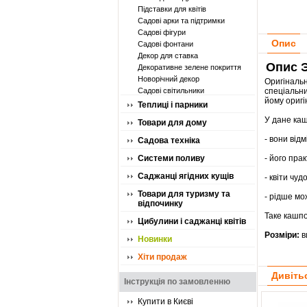
Підставки для квітів
Садові арки та підтримки
Садові фігури
Опис
Садові фонтани
Декор для ставка
Опис Э
Декоративне зелене покриття
Новорічний декор
Оригіналь
Садові світильники
спеціальн
йому оригі
Теплиці і парники
У дане каш
Товари для дому
- вони від
Садова техніка
Системи поливу
- його пра
Саджанці ягідних кущів
- квіти чу
Товари для туризму та
- рідше мо
відпочинку
Таке кашпо
Цибулини і саджанці квітів
Розміри:
в
Новинки
Хіти продаж
Дивіть
Інструкція по замовленню
Купити в Києві