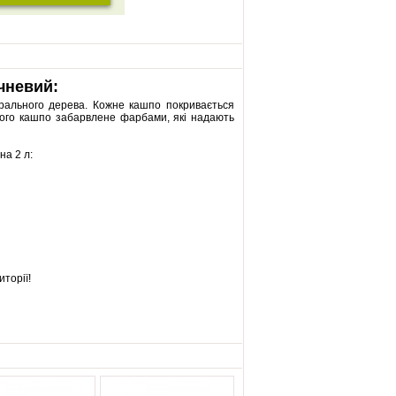
чневий:
урального дерева. Кожне кашпо покривається
цього кашпо забарвлене фарбами, які надають
на 2 л:
иторії!