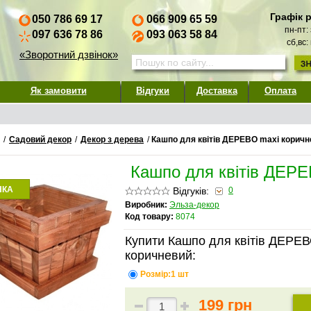
Графік 
050 786 69 17
066 909 65 59
пн-пт:
097 636 78 86
093 063 58 84
сб,вс:
«Зворотний дзвінок»
Як замовити
Відгуки
Доставка
Оплата
/
Садовий декор
/
Декор з дерева
/
Кашпо для квітів ДЕРЕВО maxi коричн
Кашпо для квітів ДЕРЕ
НКА
Відгуків:
0
Виробник:
Эльза-декор
Код товару:
8074
Купити Кашпо для квітів ДЕРЕВ
коричневий:
Розмір:1 шт
199 грн