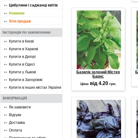
Цибулини і саджанці квітів
Новинки
Хіти продаж
Інструкція по замовленню
Купити в Києві
Купити в Харкові
Купити в Дніпрі
Купити в Одесі
Купити у Львові
Базилік зелений Містер
Б
Барнс
Купити в Запоріжжі
від 4.20
Ціна:
грн.
Купити в інших містах України
ІНФОРМАЦІЯ
Як замовити
Відгуки
Доставка
Оплата