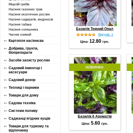
Міцелій грибів
Насіння газонних трав
Насіння екзотичних рослин
Насіння сидератів, медоносів
Насіння табака
Базилік Темний Опал
Насіння соняшника
Часник озимий
Відгуків: 1
Картопля насіннєва
12.80
Ціна:
грн.
Добрива, грунти,
біопрепарати
Засоби захисту рослин
НОВИНКА
Садовий інвентар і
аксесуари
Садовий декор
Теплиці і парники
Товари для дому
Садова техніка
Системи поливу
Базилік 6 Ароматів
Саджанці ягідних кущів
5.60
Ціна:
грн.
Товари для туризму та
відпочинку