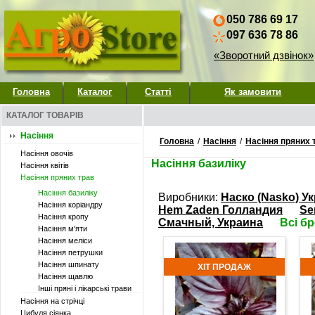
050 786 69 17
097 636 78 86
«Зворотний дзвінок»
Головна
Каталог
Статті
Як замовити
КАТАЛОГ ТОВАРІВ
Насіння
Головна
/
Насіння
/
Насіння пряних 
Насіння овочів
Насіння базиліку
Насіння квітів
Насіння пряних трав
Насіння базиліку
Виробники:
Наско (Nasko) Ук
Насіння коріандру
Hem Zaden Голландия
Se
Насіння кропу
Смачный, Украина
Всі б
Насіння м'яти
Насіння меліси
Насіння петрушки
Насіння шпинату
ХІТ ПРОДАЖ
Насіння щавлю
Інші пряні і лікарські трави
Насіння на стрічці
Цибуля сіянка