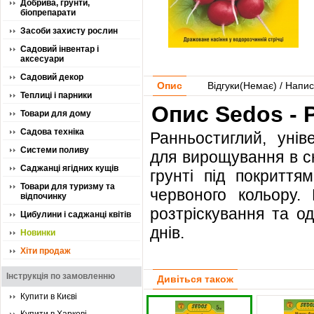
Добрива, грунти,
біопрепарати
Засоби захисту рослин
Садовий інвентар і
аксесуари
Садовий декор
Опис
Відгуки(
Немає
) / Напис
Теплиці і парники
Опис Sedos - 
Товари для дому
Садова техніка
Ранньостиглий, унів
Системи поливу
для вирощування в ск
Саджанці ягідних кущів
грунті під покриття
Товари для туризму та
червоного кольору. 
відпочинку
розтріскування та од
Цибулини і саджанці квітів
днів.
Новинки
Хіти продаж
Інструкція по замовленню
Дивіться також
Купити в Києві