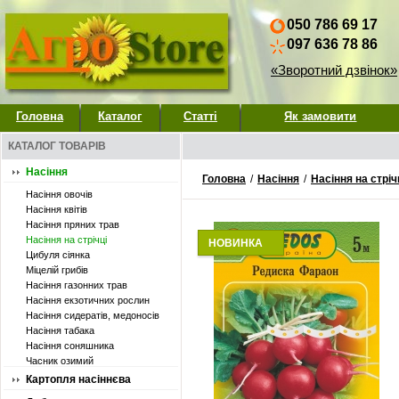
050 786 69 17
097 636 78 86
«Зворотний дзвінок»
Головна
Каталог
Статті
Як замовити
КАТАЛОГ ТОВАРІВ
Насіння
Головна
/
Насіння
/
Насіння на стріч
Насіння овочів
Насіння квітів
Насіння пряних трав
Насіння на стрічці
НОВИНКА
Цибуля сіянка
Міцелій грибів
Насіння газонних трав
Насіння екзотичних рослин
Насіння сидератів, медоносів
Насіння табака
Насіння соняшника
Часник озимий
Картопля насіннєва