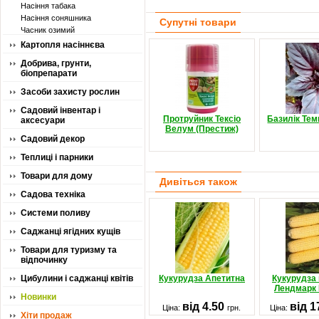
Насіння табака
Насіння соняшника
Супутні товари
Часник озимий
Картопля насіннєва
Добрива, грунти,
біопрепарати
Засоби захисту рослин
Садовий інвентар і
Протруйник Тексіо
Базилік Те
аксесуари
Велум (Престиж)
Садовий декор
Теплиці і парники
Товари для дому
Дивіться також
Садова техніка
Системи поливу
Саджанці ягідних кущів
Товари для туризму та
відпочинку
Цибулини і саджанці квітів
Кукурудза Апетитна
Кукурудза
Лендмарк 
Новинки
від 4.50
від 1
Ціна:
грн.
Ціна:
Хіти продаж