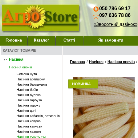
050 786 69 17
097 636 78 86
«Зворотний дзвінок»
Головна
Каталог
Статті
Як замовити
КАТАЛОГ ТОВАРІВ
Насіння
Головна
/
Насіння
/
Насіння овочів
/
Насіння овочів
Семена нута
Насіння артишоку
НОВИНКА
Насіння баклажанів
Насіння бобів
Насіння буряка
Насіння гарбуза
Насіння гороху
Насіння дині
Насіння кабачків, патисонів
Насіння кавуна
Насіння капусти
Насіння квасолі
Насіння кукурудзи