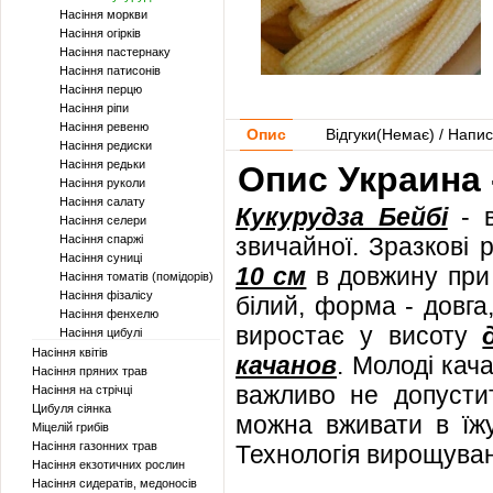
Насіння моркви
Насіння огірків
Насіння пастернаку
Насіння патисонів
Насіння перцю
Насіння ріпи
Насіння ревеню
Опис
Відгуки(
Немає
) / Напис
Насіння редиски
Насіння редьки
Опис Украина 
Насіння руколи
Насіння салату
Кукурудза Бейбі
- в
Насіння селери
Насіння спаржі
звичайної. Зразкові
Насіння суниці
10 см
в довжину при
Насіння томатів (помідорів)
Насіння фізалісу
білий, форма - довга
Насіння фенхелю
виростає у висоту
Насіння цибулі
Насіння квітів
качанов
. Молоді кач
Насіння пряних трав
важливо не допусти
Насіння на стрічці
Цибуля сіянка
можна вживати в їжу
Міцелій грибів
Насіння газонних трав
Технологія вирощуванн
Насіння екзотичних рослин
Насіння сидератів, медоносів