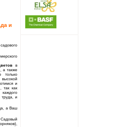
ада и
 садового
мерского
ветов
в
, а также
 только
с высокой
ботимся и
 так как
 каждого
 труда, и
да, а Ваш
 Садовый
рняков),