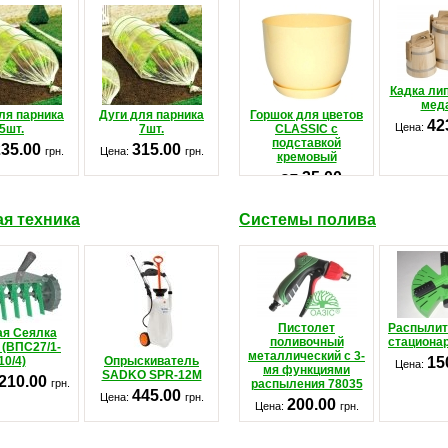
Кадка ли
меда
ля парника
Дуги для парника
Горшок для цветов
42
Цена:
5шт.
7шт.
CLASSIC с
подставкой
235.00
315.00
грн.
Цена:
грн.
кремовый
от 35.00
Цена:
грн.
я техника
Системы полива
Пистолет
Распылит
ая Сеялка
поливочный
стациона
 (ВПС27/1-
металлический с 3-
10/4)
Опрыскиватель
15
Цена:
мя функциями
SADKO SPR-12М
 210.00
грн.
распыления 78035
445.00
Цена:
грн.
200.00
Цена:
грн.