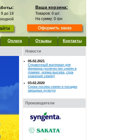
Ваша корзина:
аботы:
с 9 до 18
Товаров:
0
шт.
На сумму:
0
грн
выходной
Оплата
Отзывы
Контакты
Новости
05.02.2021
Справочный материал для
фермера (количество семян в
грамме, норма высева, срок
хранения семян)
03.02.2020
Сроки посева семян и посадки
овощных культур
Производители