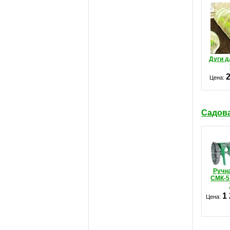
Дуги д
Цена:
Садова
Ручн
СМК-5
1
Цена: