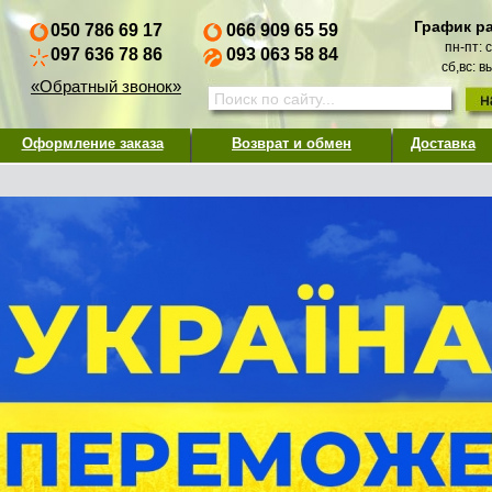
График р
050 786 69 17
066 909 65 59
пн-пт: 
097 636 78 86
093 063 58 84
сб,вс: 
«Обратный звонок»
Оформление заказа
Возврат и обмен
Доставка