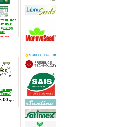
итель для
ых ям и
 Доктор
бик
47.50
грн.
на:
от 50.00
н.
вка под
"Розы"
5.00
грн.