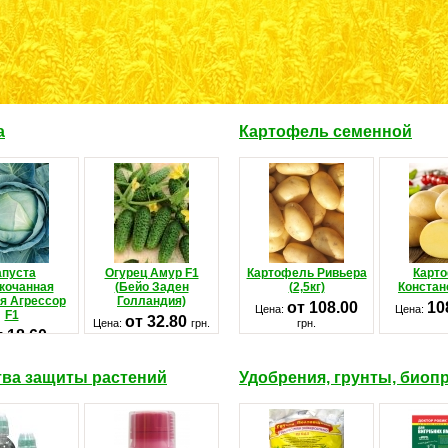
а
Картофель семенной
апуста
Огурец Амур F1
Картофель Ривьера
Карт
кочанная
(Бейо Заден
(2,5кг)
Констанс
я Агрессор
Голландия)
от 108.00
10
Цена:
Цена:
F1
от 32.80
Цена:
грн.
грн.
т 18.60
грн.
ва защиты растений
Удобрения, грунты, биоп