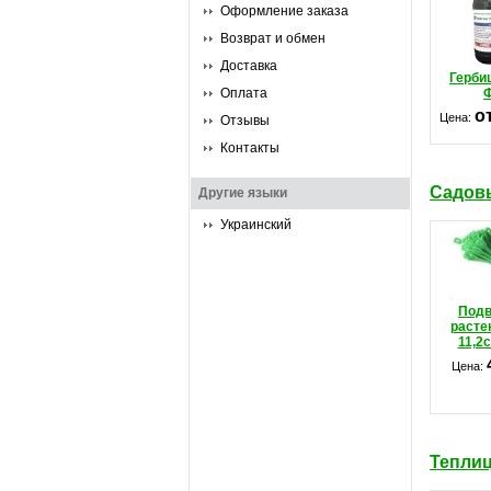
Оформление заказа
Возврат и обмен
Доставка
Герби
Оплата
о
Цена:
Отзывы
Контакты
Садовы
Другие языки
Украинский
Подв
расте
11,2с
Цена:
Теплиц