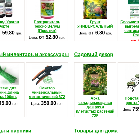
цид Ураган
Протравитель
Грунт
Биоочист
Форте
Тексио Велум
УНИВЕРСАЛЬНЫЙ
выгреб
(Престиж)
септика
т 59.80
от 6.80
грн.
Цена:
грн.
Ро
от 52.80
Цена:
грн.
от 
Цена:
Старая це
гр
й инвентарь и аксессуары
Садовый декор
язки для
Секатор
ний, длина
универсальный,
м. 100шт.
металлический 872
Арка
Подста
45.00
350.00
складывающаяся
цветы 
грн.
Цена:
грн.
для роз и
75
Цена:
плетистых растений
72F
1 480.00
Цена:
грн.
ы и парники
Товары для дома