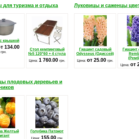
 для туризма и отдыха
Луковицы и саженцы цве
 с крышкой
т 134.00
Стол кемпинговый
Гиацинт садовый
Гиацинт
грн.
№5 120*60 + 4 стула
Odysseus (Одиссей)
Remb
(Ремб
1 760.00
от 25.00
Цена:
грн.
Цена:
грн.
от 
Цена:
цы плодовых деревьев и
ников
на Желтый
Голубика Патриот
игант
155.00
Цена:
грн.