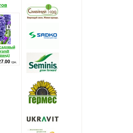
тов
 садовый
randt
ранд)
27.00
грн.