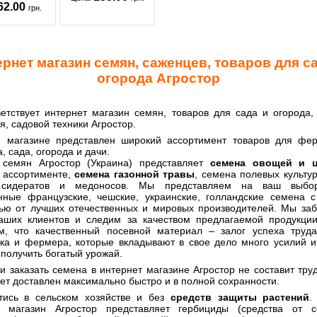
62.00
грн.
рнет магазин семян, саженцев, товаров для с
огорода Агростор
етствует интернет магазин семян, товаров для сада и огорода,
я, садовой техники Агростор.
 магазине представлен широкий ассортимент товаров для фер
, сада, огорода и дачи.
 семян Агростор (Украина) представляет
семена овощей и ц
 ассортименте,
семена газонной травы
, семена полевых культур
 сидератов и медоносов. Мы представляем на ваш выбор
нные французские, чешские, украинские, голландские семена 
ью от лучших отечественных и мировых производителей. Мы за
аших клиентов и следим за качеством предлагаемой продукции,
м, что качественный посевной материал – залог успеха труда
ка и фермера, которые вкладывают в свое дело много усилий и
получить богатый урожай.
и заказать семена в интернет магазине Агростор не составит тру
дет доставлен максимально быстро и в полной сохранности.
тись в сельском хозяйстве и без
средств защиты растений
.
т магазин Агростор представляет гербициды (средства от со