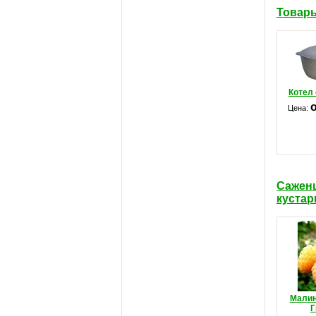
Товары
Котел
о
Цена:
Сажен
кустар
Мали
Г