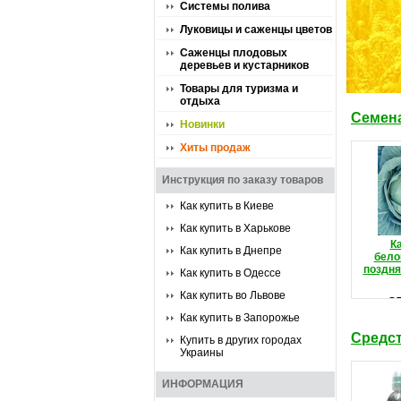
Системы полива
Луковицы и саженцы цветов
Саженцы плодовых
деревьев и кустарников
Товары для туризма и
отдыха
Семен
Новинки
Хиты продаж
Инструкция по заказу товаров
Как купить в Киеве
Как купить в Харькове
К
Как купить в Днепре
бело
поздня
Как купить в Одессе
Как купить во Львове
о
Цена:
Как купить в Запорожье
Средст
Купить в других городах
Украины
ИНФОРМАЦИЯ