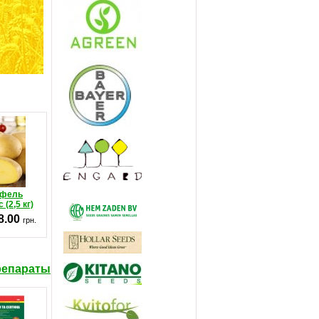
офель
 (2,5 кг)
8.00
грн.
репараты