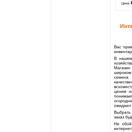
Цена:
Инте
Вас прив
инвентар
В нашем
хозяйства
Магазин
широком
семена
качестве
всхожест
ценим н
понимае
огородни
ожидают 
Выбрать 
заказ бу
Не обой
интерне