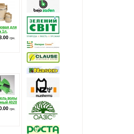
повая для
 1л.
3.00
грн.
ель воды
рный 4020
0.00
грн.