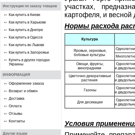
участках, предназ
Инструкция по заказу товаров
картофеля, и весной 
Как купить в Киеве
Как купить в Харькове
Нормы расхода рас
Как купить в Днепре
Как купить в Одессе
Культура
Как купить во Львове
Однолетние
Яровые, зерновые,
Как купить в Запорожье
бобовые культуры
Многолетни
Купить в других городах
Овощи, фрукты,
Однолетни
Украины
виноградники
и двудольн
ИНФОРМАЦИЯ
Цветочно-декоративные
Однолетни
растения
и двудольн
Оформление заказа
Однолетни
Газоны
Возврат и обмен
и двудольн
Доставка
Однолетни
Для десикации
и двудольн
Оплата
Отзывы
Контакты
Условия применени
Применяйте препарат
Другие языки