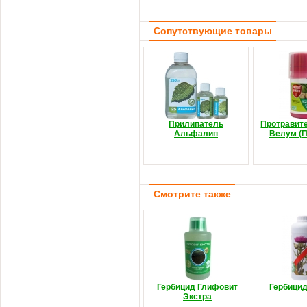
Сопутствующие товары
Прилипатель
Протравите
Альфалип
Велум (П
Смотрите также
Гербицид Глифовит
Гербици
Экстра