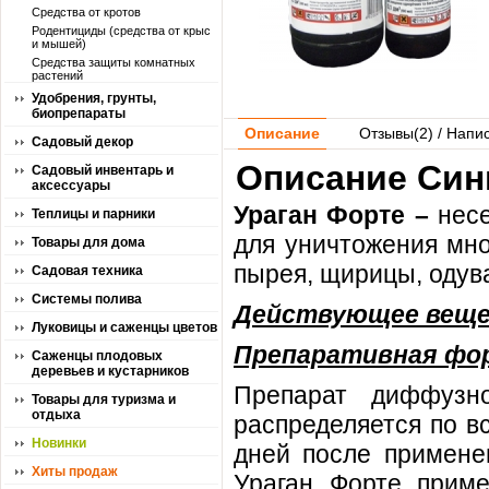
Средства от кротов
Родентициды (средства от крыс
и мышей)
Средства защиты комнатных
растений
Удобрения, грунты,
биопрепараты
Описание
Отзывы(
2
) / Напи
Садовый декор
Описание Синг
Садовый инвентарь и
аксессуары
Ураган Форте –
нес
Теплицы и парники
для уничтожения мно
Товары для дома
пырея, щирицы, одува
Садовая техника
Системы полива
Действующее веще
Луковицы и саженцы цветов
Препаративная фо
Саженцы плодовых
деревьев и кустарников
Препарат диффузн
Товары для туризма и
отдыха
распределяется по в
Новинки
дней после применен
Хиты продаж
Ураган Форте приме