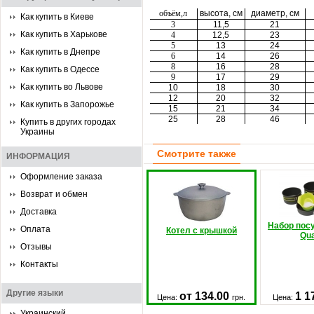
объём,л
высота, см
диаметр, см
Как купить в Киеве
3
11,5
21
Как купить в Харькове
4
12,5
23
5
13
24
Как купить в Днепре
6
14
26
8
16
28
Как купить в Одессе
9
17
29
Как купить во Львове
10
18
30
12
20
32
Как купить в Запорожье
15
21
34
25
28
46
Купить в других городах
Украины
Смотрите также
ИНФОРМАЦИЯ
Оформление заказа
Возврат и обмен
Доставка
Набор посу
Оплата
Котел с крышкой
Qua
Отзывы
Контакты
Другие языки
от 134.00
1 1
Цена:
грн.
Цена:
Украинский