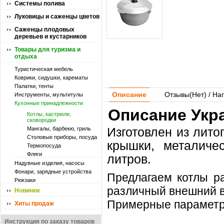
Системы полива
Луковицы и саженцы цветов
Саженцы плодовых
деревьев и кустарников
Товары для туризма и
отдыха
Туристическая мебель
Коврики, сидушки, карематы
Палатки, тенты
Описание
Отзывы(
Нет
) / На
Инструменты, мультитулы
Кухонные принадлежности
Описание Укра
Котлы, кастрюли,
сковородки
Изготовлен из лито
Мангалы, барбекю, гриль
Столовые приборы, посуда
крышки, металиче
Термопосуда
Фляги
литров.
Надувные изделия, насосы
Фонари, зарядные устройства
Предлагаем котлы ра
Рюкзаки
различный внешний в
Новинки
Примерные параметр
Хиты продаж
Инструкция по заказу товаров