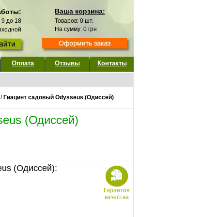
Ваша корзина:
аботы:
с 9 до 18
Товаров:
0
шт.
На сумму:
0
грн
выходной
Оплата
Отзывы
Контакты
/
Гиацинт садовый Odysseus (Одиссей)
seus (Одиссей)
us (Одиссей):
Гарантия
качества