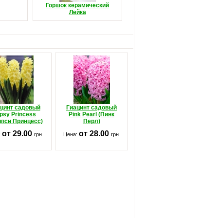
Горшок керамический
Лейка
цинт садовый
Гиацинт садовый
psy Princess
Pink Pearl (Пинк
ипси Принцесс)
Перл)
от 29.00
от 28.00
:
грн.
Цена:
грн.