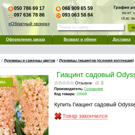
График р
050 786 69 17
066 909 65 59
пн-пт: 
097 636 78 86
093 063 58 84
сб,вс: 
«Обратный звонок»
Оформление заказа
Возврат и обмен
Доставка
/
Луковицы и саженцы цветов
/
Луковицы гиацинтов (осенняя коллекция)
Гиацинт садовый Odys
НКА
Отзывов:
0
Производитель:
Голландия
Код товара:
10008
Купить Гиацинт садовый Odysse
Товар закончился