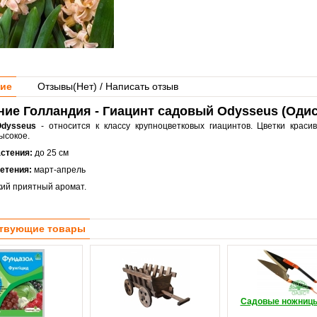
ие
Отзывы(
Нет
) / Написать отзыв
ие Голландия - Гиацинт садовый Odysseus (Одис
Odysseus
-
относится к классу крупноцветковых гиацинтов.
Цветки красив
ысокое.
астения:
до 25 см
етения:
март-апрель
кий приятный аромат.
твующие товары
Садовые ножницы