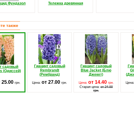
ицид Фундазол
Тележка древянная
те также
Гиацинт садовый
Гиацинт садовый
Гиа
т садовый
Rembrandt
Blue Jacket (Блю
Gi
s (Одиссей)
(Рембранд)
Джекет)
(Дж
 25.00
от 27.00
от 14.40
грн.
Цена:
грн.
Цена:
грн.
Цена
Старая цена:
от 24.00
грн.