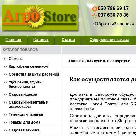
050 786 69 17
097 636 78 86
«Обратный звонок»
Главная
Каталог
Статьи
Оформление заказа
КАТАЛОГ ТОВАРОВ
Семена
Главная
/
Как купить в Запорожье
Картофель семенной
Средства защиты растений
Как осуществляется д
Удобрения, грунты,
биопрепараты
Доставка в Запорожье осуще
Садовый декор
предприятием почтовой связи
Садовый инвентарь и
доставке Новой Почтой или 5-
аксессуары
проживания.
Теплицы и парники
Стоимость доставки определя
доставки составляет от 35 грн. п
Товары для дома
Расчет за товары производит
Садовая техника
наложенным платежем (при полу