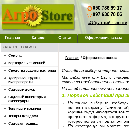
050 786 69 17
097 636 78 86
«Обратный звонок»
Главная
Каталог
Статьи
Оформление заказа
КАТАЛОГ ТОВАРОВ
Семена
Главная
/
Оформление заказа
Картофель семенной
Спасибо за выбор интернет-мага
Средства защиты растений
Мы работаем для Вас и стараем
Удобрения, грунты,
качество представленных товаро
биопрепараты
На этой странице мы постаралис
Садовый декор
1. Порядок действий при 
Садовый инвентарь и
аксессуары
На сайте
: выберите необходи
попадет в корзину. Таким же о
Теплицы и парники
корзине будут находиться все т
Товары для дома
предложена форма, которую не
которое появится под заполне
Садовая техника
По телефону:
вы можете позв