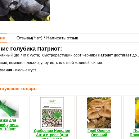
ие
Отзывы(
Нет
) / Написать отзыв
ие Голубика Патриот:
айный (до 7 кг с куста), быстрорастущий сорт черники
Патриот
достигает до 1
кие, немного плоские, упругие, с плотной кожицей, синие.
евания
- июль-август.
твующие товары
язки для
ний, длина
м. 100шт.
Удобрение Новолон
Гриб Опенок
По
Анти стресс (для
Осенний
Плю