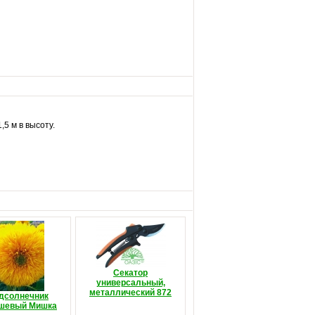
,5 м в высоту.
Секатор
универсальный,
металлический 872
дсолнечник
шевый Мишка