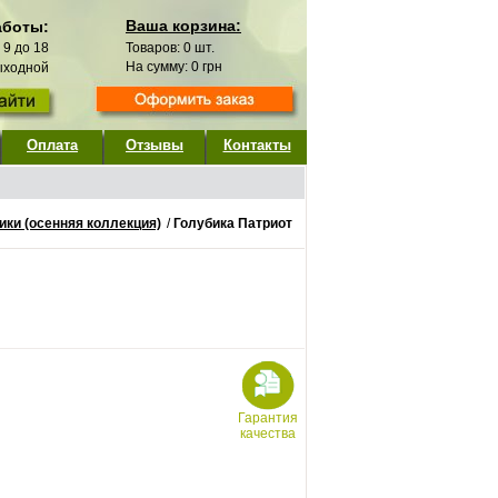
Ваша корзина:
аботы:
с 9 до 18
Товаров:
0
шт.
На сумму:
0
грн
выходной
Оплата
Отзывы
Контакты
ики (осенняя коллекция)
/
Голубика Патриот
Гарантия
качества