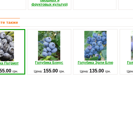
овощных и
фруктовых культур)
те также
Голубика Бонус
Голубика Эрли Блю
Гол
ка Патриот
55.00
155.00
135.00
грн.
Цена:
грн.
Цена:
грн.
Цен