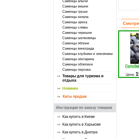
Саженцы алычи
Саженцы вишни
Саженцы груши
Саженцы кизила
Саженцы ореха
Смотри
Саженцы сливы
Саженцы черешни
Саженцы шелковицы
Саженцы яблони
Саженцы винограда
Саженцы клубники и земляники
Саженцы нектарина
Саженцы облепихи
Голуби
Саженцы персика
1
Цена:
Товары для туризма и
отдыха
Новинки
Хиты продаж
Инструкция по заказу товаров
Как купить в Киеве
Как купить в Харькове
Как купить в Днепре