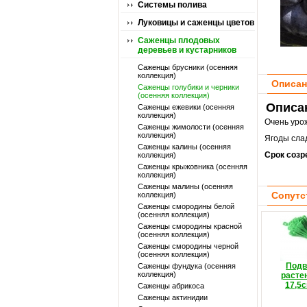
Системы полива
Луковицы и саженцы цветов
Саженцы плодовых
деревьев и кустарников
Саженцы брусники (осенняя
коллекция)
Описан
Саженцы голубики и черники
(осенняя коллекция)
Описан
Саженцы ежевики (осенняя
коллекция)
Очень урож
Саженцы жимолости (осенняя
коллекция)
Ягоды слад
Саженцы калины (осенняя
Срок созр
коллекция)
Саженцы крыжовника (осенняя
коллекция)
Саженцы малины (осенняя
Сопутс
коллекция)
Саженцы смородины белой
(осенняя коллекция)
Саженцы смородины красной
(осенняя коллекция)
Саженцы смородины черной
(осенняя коллекция)
Подв
Саженцы фундука (осенняя
коллекция)
расте
17,5с
Саженцы абрикоса
Саженцы актинидии