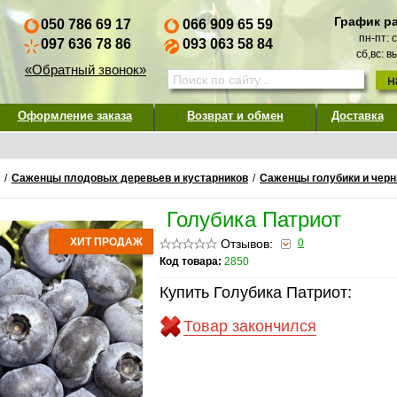
График р
050 786 69 17
066 909 65 59
пн-пт: 
097 636 78 86
093 063 58 84
сб,вс: 
«Обратный звонок»
Оформление заказа
Возврат и обмен
Доставка
/
Саженцы плодовых деревьев и кустарников
/
Саженцы голубики и черн
Голубика Патриот
ХИТ ПРОДАЖ
Отзывов:
0
Код товара:
2850
Купить Голубика Патриот:
Товар закончился