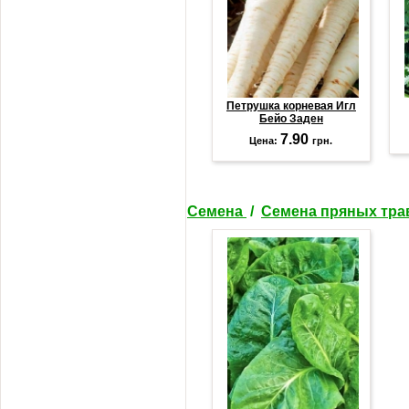
Петрушка корневая Игл
Бейо Заден
7.90
Цена:
грн.
Семена
/
Семена пряных тр