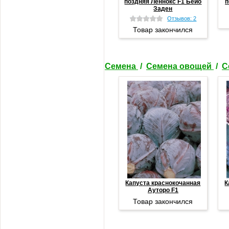
поздняя Леннокс F1 Бейо
п
Заден
Отзывов: 2
Товар закончился
Семена
/
Семена овощей
/
С
Капуста краснокочанная
К
Ауторо F1
Товар закончился