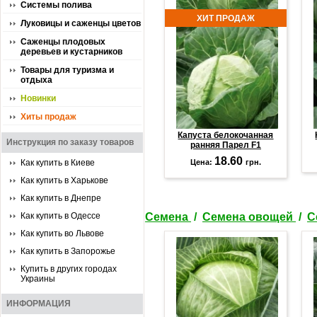
Системы полива
ХИТ ПРОДАЖ
Луковицы и саженцы цветов
Саженцы плодовых
деревьев и кустарников
Товары для туризма и
отдыха
Новинки
Хиты продаж
Капуста белокочанная
Инструкция по заказу товаров
ранняя Парел F1
18.60
Как купить в Киеве
Цена:
грн.
Как купить в Харькове
Как купить в Днепре
Как купить в Одессе
Семена
/
Семена овощей
/
С
Как купить во Львове
Как купить в Запорожье
Купить в других городах
Украины
ИНФОРМАЦИЯ