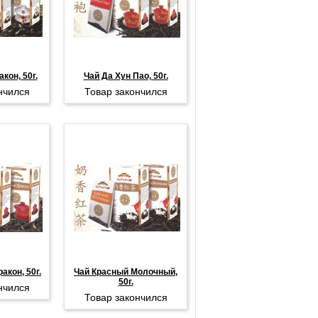
кон, 50г.
Чай Да Хун Пао, 50г.
нчился
Товар закончился
акон, 50г.
Чай Красный Молочный,
50г.
нчился
Товар закончился