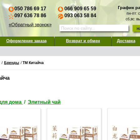
График р
050 786 69 17
066 909 65 59
пн-пт: 
097 636 78 86
093 063 58 84
сб,вс: 
«Обратный звонок»
Оформление заказа
Возврат и обмен
Доставка
/
Бренды
/
ТМ Китайча
айча
для дома
/
Элитный чай