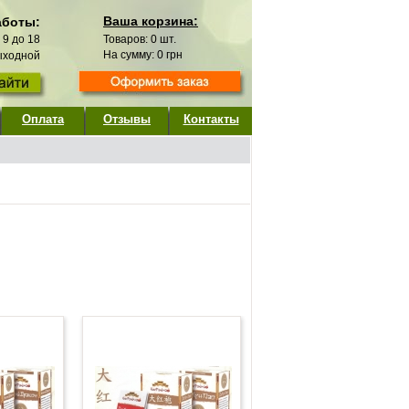
Ваша корзина:
аботы:
с 9 до 18
Товаров:
0
шт.
На сумму:
0
грн
выходной
Оплата
Отзывы
Контакты