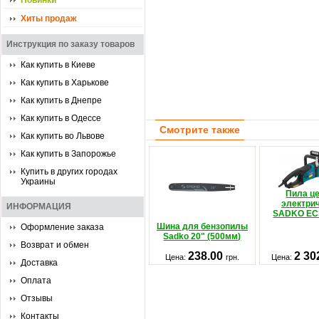
Новинки
Хиты продаж
Инструкция по заказу товаров
Как купить в Киеве
Как купить в Харькове
Как купить в Днепре
Как купить в Одессе
Смотрите также
Как купить во Львове
Как купить в Запорожье
Купить в других городах
Украины
Пила ц
электри
ИНФОРМАЦИЯ
SADKO EC
Шина для бензопилы
Оформление заказа
Sadko 20" (500мм)
Возврат и обмен
238.00
2 30
Цена:
грн.
Цена:
Доставка
Оплата
Отзывы
Контакты