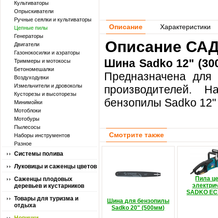
Культиваторы
Опрыскиватели
Ручные сеялки и культиваторы
Описание
Характеристики
Цепные пилы
Генераторы
Описание САДК
Двигатели
Газонокосилки и аэраторы
Шина Sadko 12" (30
Триммеры и мотокосы
Бетономешалки
Предназначена для 
Воздуходувки
Измельчители и дровоколы
производителей. 
Кусторезы и высоторезы
бензопилы Sadko 12"
Минимойки
Мотоблоки
Мотобуры
Пылесосы
Смотрите также
Наборы инструментов
Разное
Системы полива
Луковицы и саженцы цветов
Пила ц
Саженцы плодовых
электри
деревьев и кустарников
SADKO EC
Товары для туризма и
Шина для бензопилы
отдыха
Sadko 20" (500мм)