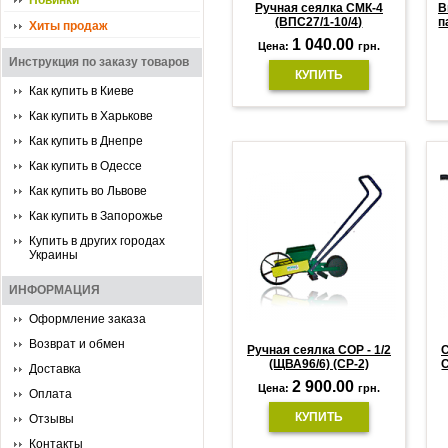
Новинки
Ручная сеялка СМК-4
В
(ВПС27/1-10/4)
п
Хиты продаж
1 040.00
Цена:
грн.
Инструкция по заказу товаров
КУПИТЬ
Как купить в Киеве
Как купить в Харькове
Как купить в Днепре
Как купить в Одессе
Как купить во Львове
Как купить в Запорожье
Купить в других городах
Украины
ИНФОРМАЦИЯ
Оформление заказа
Возврат и обмен
Ручная сеялка СОР - 1/2
С
(ЩВА96/6) (СР-2)
С
Доставка
2 900.00
Цена:
грн.
Оплата
КУПИТЬ
Отзывы
Контакты