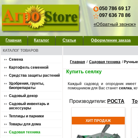
050 786 69 17
097 636 78 86
«Обратный звонок»
Главная
Каталог
Статьи
Оформление заказа
КАТАЛОГ ТОВАРОВ
Семена
Главная
/
Садовая техника
/
Ручные
Картофель семенной
Купить сеялку
Средства защиты растений
Удобрения, грунты,
Каждый садовод и огородник имеет
биопрепараты
помощником для Вас станет
сеялка
, к
Садовый декор
Производители:
РОСТА
То
Садовый инвентарь и
аксессуары
Теплицы и парники
ХИТ ПРОДАЖ
Товары для дома
Садовая техника