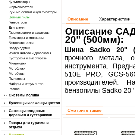
Культиваторы
Опрыскиватели
Ручные сеялки и культиваторы
Цепные пилы
Описание
Характеристики
Генераторы
Двигатели
Описание САД
Газонокосилки и аэраторы
20" (500мм):
Триммеры и мотокосы
Бетономешалки
Шина Sadko 20" (
Воздуходувки
Измельчители и дровоколы
прочного метала, 
Кусторезы и высоторезы
Минимойки
инструмента. Предн
Мотоблоки
510E PRO, GCS-560
Мотобуры
Пылесосы
производителей. 
Наборы инструментов
бензопилы Sadko 20"
Разное
Системы полива
Луковицы и саженцы цветов
Смотрите также
Саженцы плодовых
деревьев и кустарников
Товары для туризма и
отдыха