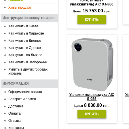
Новинки
(очиститель -
увлажнитель) AIC XJ-860
Хиты продаж
15 753.00
Цена:
грн.
Инструкция по заказу товаров
КУПИТЬ
Как купить в Киеве
Как купить в Харькове
Как купить в Днепре
Как купить в Одессе
Как купить во Львове
Как купить в Запорожье
Купить в других городах
Украины
ИНФОРМАЦИЯ
Оформление заказа
Увлажнитель воздуха AIC
У
S-055
Возврат и обмен
8 838.00
Цена:
грн.
Доставка
Оплата
КУПИТЬ
Отзывы
Контакты