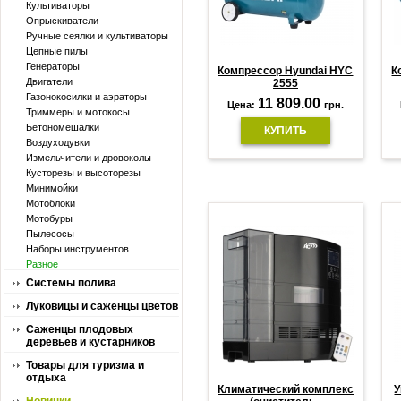
Культиваторы
Опрыскиватели
Ручные сеялки и культиваторы
Цепные пилы
Генераторы
Компрессор Hyundai HYC
К
Двигатели
2555
Газонокосилки и аэраторы
11 809.00
Цена:
грн.
Триммеры и мотокосы
Бетономешалки
КУПИТЬ
Воздуходувки
Измельчители и дровоколы
Кусторезы и высоторезы
Минимойки
Мотоблоки
Мотобуры
Пылесосы
Наборы инструментов
Разное
Системы полива
Луковицы и саженцы цветов
Саженцы плодовых
деревьев и кустарников
Товары для туризма и
отдыха
Климатический комплекс
У