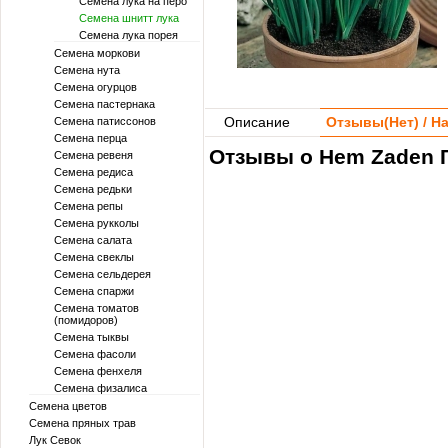
Семена лука на перо
Семена шнитт лука
Семена лука порея
Семена моркови
Семена нута
Семена огурцов
Семена пастернака
Описание
Отзывы(
Нет
) / 
Семена патиссонов
Семена перца
Отзывы о Hem Zaden Г
Семена ревеня
Семена редиса
Семена редьки
Семена репы
Семена рукколы
Семена салата
Семена свеклы
Семена сельдерея
Семена спаржи
Семена томатов
(помидоров)
Семена тыквы
Семена фасоли
Семена фенхеля
Семена физалиса
Семена цветов
Семена пряных трав
Лук Севок