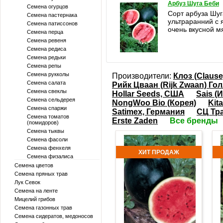
Арбуз Шуга Беби
Семена огурцов
Сорт арбуза Шуг
Семена пастернака
ультраранний с 
Семена патиссонов
очень вкусной м
Семена перца
Семена ревеня
Семена редиса
Семена редьки
Семена репы
Семена рукколы
Производители:
Клоз (Claus
Семена салата
Рийк Цваан (Rijk Zwaan) Го
Семена свеклы
Hollar Seeds, США
Sais (
Семена сельдерея
NongWoo Bio (Корея)
Kit
Семена спаржи
Satimex, Германия
СЦ Тр
Семена томатов
Erste Zaden
Все бренды
(помидоров)
Семена тыквы
Семена фасоли
Семена фенхеля
ХИТ ПРОДАЖ
Семена физалиса
Семена цветов
Семена пряных трав
Лук Севок
Семена на ленте
Мицелий грибов
Семена газонных трав
Семена сидератов, медоносов