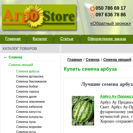
050 786 69 17
097 636 78 86
«Обратный звонок»
Главная
Каталог
Статьи
Оформление заказа
КАТАЛОГ ТОВАРОВ
Семена
Главная
/
Семена
/
Семена овощей
Семена овощей
Купить семена арбуза
Семена арбуза
Семена артишока
Семена баклажанов
Лучшие семена арбуз
Семена бобов
Семена гороха
Арбуз Ау-Продюс
Семена дыни
Семена земляники
Арбуз Ау Продюсе
Семена кабачков
Свит.
Арбуз Ау-Пр
фузариозному ув
Семена капусты
мучнистой росе, 
Семена кукурузы
Хорошо сохраняет
Семена лука
Семена моркови
Семена нута