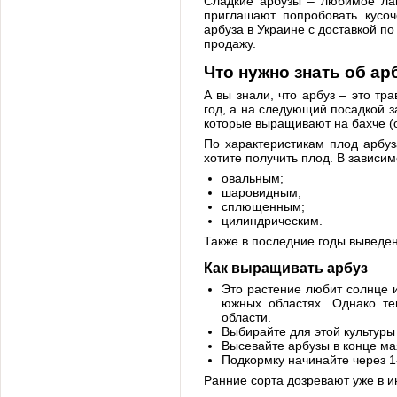
Сладкие арбузы – любимое лак
приглашают попробовать кусоч
арбуза в Украине с доставкой п
продажу.
Что нужно знать об ар
А вы знали, что арбуз – это тр
год, а на следующий посадкой з
которые выращивают на бахче (о
По характеристикам плод арбуз
хотите получить плод. В зависим
овальным;
шаровидным;
сплющенным;
цилиндрическим.
Также в последние годы выведе
Как выращивать арбуз
Это растение любит солнце и
южных областях. Однако те
области.
Выбирайте для этой культур
Высевайте арбузы в конце ма
Подкормку начинайте через 1
Ранние сорта дозревают уже в и