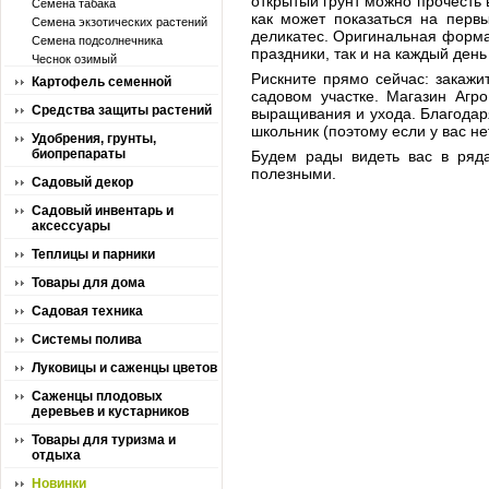
открытый грунт можно прочесть в
Семена табака
как может показаться на перв
Семена экзотических растений
деликатес. Оригинальная форма
Семена подсолнечника
праздники, так и на каждый ден
Чеснок озимый
Рискните прямо сейчас: закажи
Картофель семенной
садовом участке. Магазин Агр
Средства защиты растений
выращивания и ухода. Благодар
школьник (поэтому если у вас не
Удобрения, грунты,
биопрепараты
Будем рады видеть вас в ряд
полезными.
Садовый декор
Садовый инвентарь и
аксессуары
Теплицы и парники
Товары для дома
Садовая техника
Системы полива
Луковицы и саженцы цветов
Саженцы плодовых
деревьев и кустарников
Товары для туризма и
отдыха
Новинки