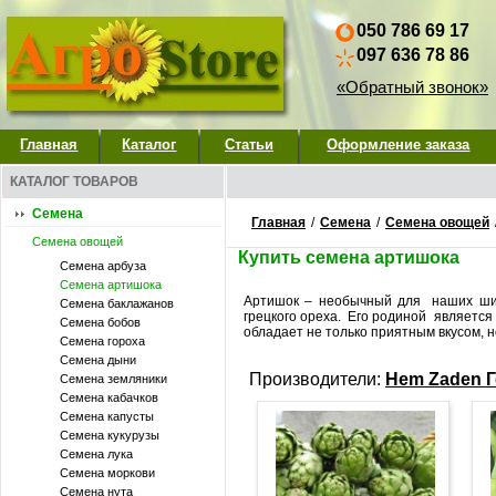
050 786 69 17
097 636 78 86
«Обратный звонок»
Главная
Каталог
Статьи
Оформление заказа
КАТАЛОГ ТОВАРОВ
Семена
Главная
/
Семена
/
Семена овощей
Семена овощей
Купить семена артишока
Семена арбуза
Семена артишока
Артишок – необычный для наших ши
Семена баклажанов
грецкого ореха. Его родиной являет
Семена бобов
обладает не только приятным вкусом, 
Семена гороха
Семена дыни
Производители:
Hem Zaden 
Семена земляники
Семена кабачков
Семена капусты
Семена кукурузы
Семена лука
Семена моркови
Семена нута