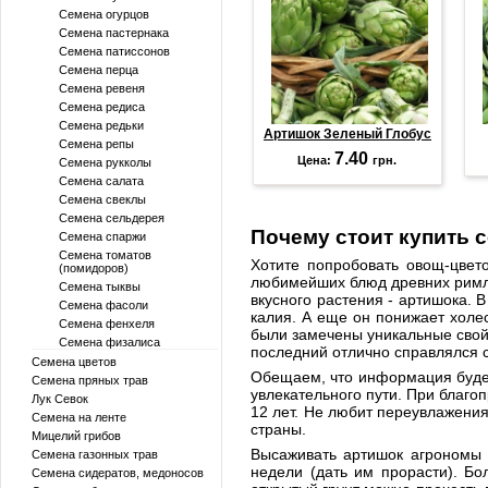
Семена огурцов
Семена пастернака
Семена патиссонов
Семена перца
Семена ревеня
Семена редиса
Семена редьки
Артишок Зеленый Глобус
Семена репы
7.40
Цена:
грн.
Семена рукколы
Семена салата
Семена свеклы
Семена сельдерея
Почему стоит купить 
Семена спаржи
Семена томатов
Хотите попробовать овощ-цвет
(помидоров)
любимейших блюд древних римля
Семена тыквы
вкусного растения - артишока. 
Семена фасоли
калия. А еще он понижает хол
Семена фенхеля
были замечены уникальные свойс
Семена физалиса
последний отлично справлялся с
Семена цветов
Обещаем, что информация будет
Семена пряных трав
увлекательного пути. При благоп
Лук Севок
12 лет. Не любит переувлажения
Семена на ленте
страны.
Мицелий грибов
Высаживать артишок агрономы с
Семена газонных трав
недели (дать им прорасти). Бо
Семена сидератов, медоносов