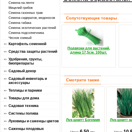
Семена на ленте
Мицелий грибов
Семена газонных трав
Сопутствующие товары
Семена сидератов, медоносов
Семена табака
Семена экзотических растений
Семена подсолнечника
Чеснок озимый
Картофель семенной
Подвязки для растений,
Средства защиты растений
длина 17,5см. 100шт.
Удобрения, грунты,
биопрепараты
Садовый декор
Садовый инвентарь и
Смотрите также
аксессуары
Теплицы и парники
Товары для дома
Садовая техника
Системы полива
Лук-шнитт Богемия
Лук-шнитт н
Луковицы и саженцы цветов
Саженцы плодовых
6.50
10.