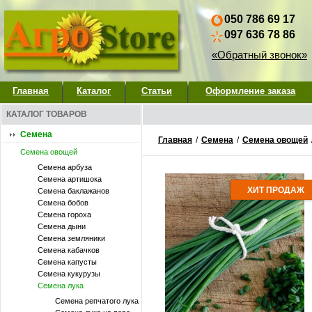
050 786 69 17
097 636 78 86
«Обратный звонок»
Главная
Каталог
Статьи
Оформление заказа
КАТАЛОГ ТОВАРОВ
Семена
Главная
/
Семена
/
Семена овощей
Семена овощей
Семена арбуза
Семена артишока
ХИТ ПРОДАЖ
Семена баклажанов
Семена бобов
Семена гороха
Семена дыни
Семена земляники
Семена кабачков
Семена капусты
Семена кукурузы
Семена лука
Семена репчатого лука