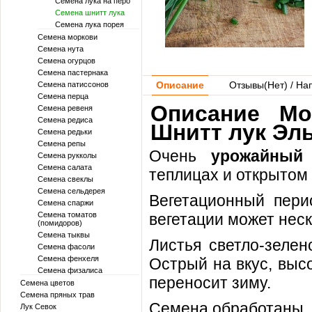
Семена лука на перо
Семена шнитт лука
Семена лука порея
Семена моркови
Семена нута
Семена огурцов
Семена пастернака
Описание
Отзывы(
Нет
) / На
Семена патиссонов
Семена перца
Описание Mo
Семена ревеня
Семена редиса
Шнитт лук Эл
Семена редьки
Семена репы
Очень
урожайный
Семена рукколы
Семена салата
теплицах и открытом 
Семена свеклы
Семена сельдерея
Вегетационный пери
Семена спаржи
Семена томатов
вегетации может неск
(помидоров)
Семена тыквы
Листья светло-зелен
Семена фасоли
Семена фенхеля
Острый на вкус, выс
Семена физалиса
переносит зиму.
Семена цветов
Семена пряных трав
Семена обработаны. 
Лук Севок