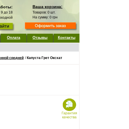
Ваша корзина:
аботы:
с 9 до 18
Товаров:
0
шт.
На сумму:
0
грн
выходной
Оплата
Отзывы
Контакты
анной средней
/
Капуста Грет Оксхат
Гарантия
качества