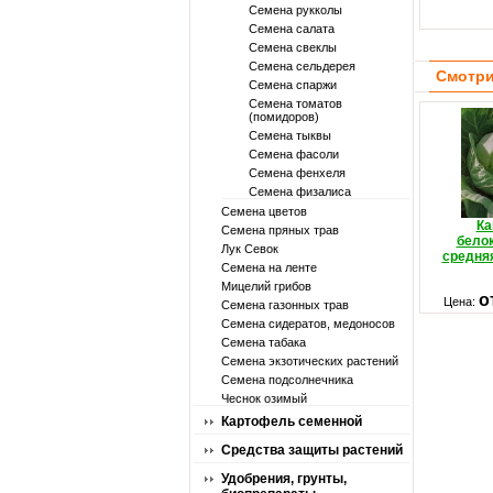
Семена рукколы
Семена салата
Семена свеклы
Семена сельдерея
Смотри
Семена спаржи
Семена томатов
(помидоров)
Семена тыквы
Семена фасоли
Семена фенхеля
Семена физалиса
Семена цветов
Ка
Семена пряных трав
бело
Лук Севок
средня
Семена на ленте
Мицелий грибов
о
Цена:
Семена газонных трав
Семена сидератов, медоносов
Семена табака
Семена экзотических растений
Семена подсолнечника
Чеснок озимый
Картофель семенной
Средства защиты растений
Удобрения, грунты,