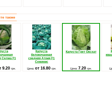
те также
пуста
Капуста
Капуста Грет Оксхат
кочанная
белокочанная
ква
я Селма F1
средняя Атрия F1
Семинис
т 9.20
от 16.80
7.20
грн.
Цена:
грн.
Цена:
грн.
Ц