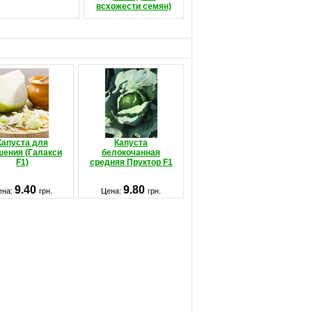
всхожести семян)
Капуста для
Капуста
шения (Галакси
белокочанная
F1)
средняя Пруктор F1
9.40
9.80
ена:
грн.
Цена:
грн.