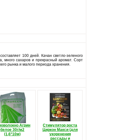
составляет 100 дней. Качан светло-зеленого
ва, много сахаров и прекрасный аромат. Сорт
жего рынка и малого периода хранения.
роволокно Агрин
Стимулятор роста
белое 30г/м2
Циркон Макси (для
(1,6*10м)
укоренения
рассады и