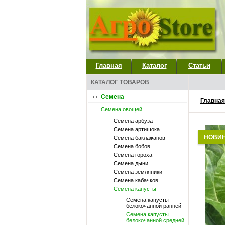
Главная
Каталог
Статьи
КАТАЛОГ ТОВАРОВ
Семена
Главная
Семена овощей
Семена арбуза
Семена артишока
НОВИ
Семена баклажанов
Семена бобов
Семена гороха
Семена дыни
Семена земляники
Семена кабачков
Семена капусты
Семена капусты
белокочанной ранней
Семена капусты
белокочанной средней