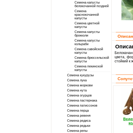
Семена капусты
белокочанной поздней
Семена
краснокочанной
капусты
Семена цветной
капусты
Семена капусты
брокколи
Описан
Семена капусты
кольраби
Описан
Семена савойской
капусты
Белокачан
цвета, фо
Семена брюссельской
стойкий к 
капусты
Семена пекинской
капусты
Семена кукурузы
Сопутс
Семена лука
Семена моркови
Семена нута
Семена огурцов
Семена пастернака
Семена патиссонов
Семена перца
Семена ревеня
Ведер
Семена редиса
ко
Семена редьки
Семена репы