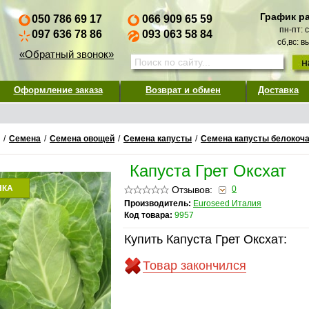
График р
050 786 69 17
066 909 65 59
пн-пт: 
097 636 78 86
093 063 58 84
сб,вс: 
«Обратный звонок»
Оформление заказа
Возврат и обмен
Доставка
/
Семена
/
Семена овощей
/
Семена капусты
/
Семена капусты белокоч
Капуста Грет Оксхат
НКА
Отзывов:
0
Производитель:
Euroseed Италия
Код товара:
9957
Купить Капуста Грет Оксхат:
Товар закончился