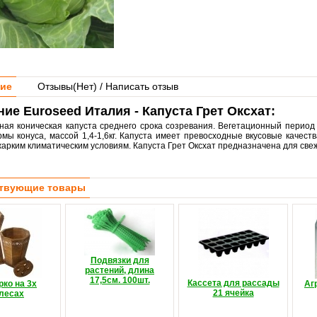
ие
Отзывы(
Нет
) / Написать отзыв
ие Euroseed Италия - Капуста Грет Оксхат:
ная коническая капуста среднего срока созревания. Вегетационный период 
рмы конуса, массой 1,4-1,6кг. Капуста имеет превосходные вкусовые качест
жарким климатическим условиям. Капуста Грет Оксхат предназначена для све
твующие товары
Подвязки для
растений, длина
17,5см. 100шт.
Кассета для рассады
ко на 3х
Аг
21 ячейка
лесах