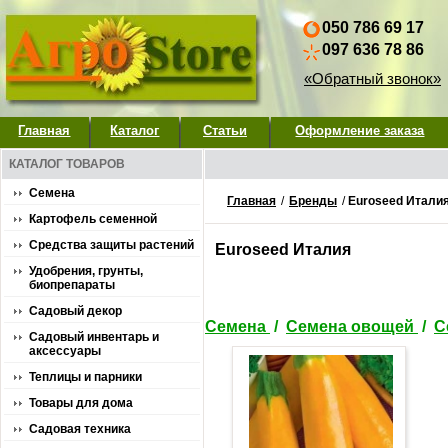
050 786 69 17
097 636 78 86
«Обратный звонок»
Главная
Каталог
Статьи
Оформление заказа
КАТАЛОГ ТОВАРОВ
Семена
Главная
/
Бренды
/
Euroseed Итали
Картофель семенной
Средства защиты растений
Euroseed Италия
Удобрения, грунты,
биопрепараты
Садовый декор
Семена
/
Семена овощей
/
С
Садовый инвентарь и
аксессуары
Теплицы и парники
Товары для дома
Садовая техника