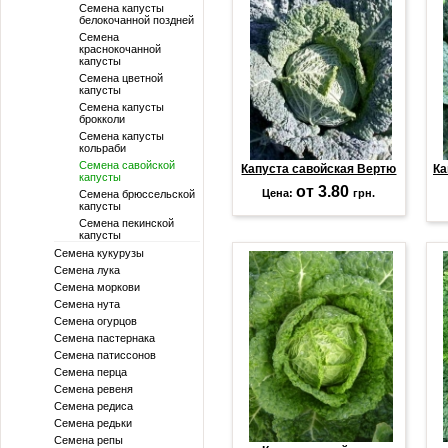
Семена капусты
белокочанной поздней
Семена
краснокочанной
капусты
Семена цветной
капусты
Семена капусты
брокколи
Семена капусты
кольраби
Семена савойской
Капуста савойская Вертю
Ка
капусты
от 3.80
Цена:
грн.
Семена брюссельской
капусты
Семена пекинской
капусты
Семена кукурузы
Семена лука
Семена моркови
Семена нута
Семена огурцов
Семена пастернака
Семена патиссонов
Семена перца
Семена ревеня
Семена редиса
Семена редьки
Семена репы