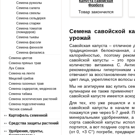
Капуста савойская
Семена рукколы
Форботе
Семена салата
Товар закончился
Семена свеклы
Семена сельдерея
Семена спаржи
Семена томатов
Семена савойской ка
(помидоров)
урожай
Семена тыквы
Семена фасоли
Савойская капуста – отличное 
Семена фенхеля
традиционная белокочанная, 
Семена физалиса
калорийностью, поэтому реко
Семена цветов
савойской капусты – это про
Семена пряных трав
количество витамина С. Анти
Лук Севок
рекомендованы гипертоникам 
Семена на ленте
отвечают за восстановление пе
Мицелий грибов
цвет лица, укрепляются волосы и
Семена газонных трав
Мы не агитируем вас купить сем
Семена сидератов, медоносов
кулинарии ее также применяют 
Семена табака
савойской капусте имеется аско
Семена экзотических растений
Для тех, кто уже решился и 
Семена подсолнечника
савойской капусты в начале 
Чеснок озимый
покажутся уже через 5-7 дней. 
Картофель семенной
минеральными удобрениями, а 
сорта савойской капусты испол
Средства защиты растений
портится, а вот поздние сорта 
Удобрения, грунты,
(от 0, +3 С°) погребе, предва