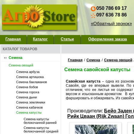
050 786 69 17
097 636 78 86
«Обратный звонок»
Главная
Каталог
Статьи
Оформление заказа
КАТАЛОГ ТОВАРОВ
Семена
Главная
/
Семена
/
Семена овощей
Семена овощей
Семена савойской капусты
Семена арбуза
Семена артишока
Савойская капуста
– одна из разнови
Семена баклажанов
Савойя, где ее впервые вывели. По 
Семена бобов
отличием, что ее листья не содержат
Семена гороха
вкусом и изысканным ароматом. В кули
Семена дыни
фаршировать и обжаривать. Из савойск
Семена земляники
Семена кабачков
Производители:
Бейо Заден 
Семена капусты
Рийк Цваан (Rijk Zwaan) Го
Семена капусты
белокочанной ранней
Семена капусты
белокочанной средней