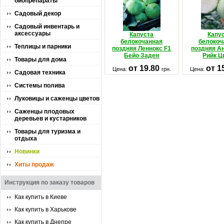
биопрепараты
Садовый декор
Садовый инвентарь и
аксессуары
Капуста
Капу
белокочанная
белокоч
Теплицы и парники
поздняя Леннокс F1
поздняя А
Бейо Заден
Рийк Ц
Товары для дома
от 19.80
от 1
Цена:
грн.
Цена:
Садовая техника
Системы полива
Луковицы и саженцы цветов
Саженцы плодовых
деревьев и кустарников
Товары для туризма и
отдыха
Новинки
Хиты продаж
Инструкция по заказу товаров
Как купить в Киеве
Как купить в Харькове
Как купить в Днепре