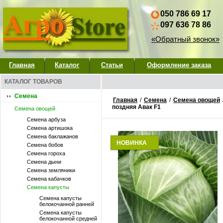
050 786 69 17
097 636 78 86
«Обратный звонок»
Главная
Каталог
Статьи
Оформление заказа
КАТАЛОГ ТОВАРОВ
Семена
Главная
/
Семена
/
Семена овощей
поздняя Авак F1
Семена овощей
Семена арбуза
Семена артишока
Семена баклажанов
НОВИНКА
Семена бобов
Семена гороха
Семена дыни
Семена земляники
Семена кабачков
Семена капусты
Семена капусты
белокочанной ранней
Семена капусты
белокочанной средней