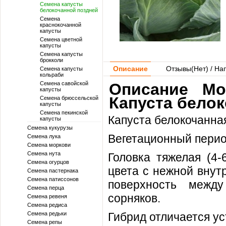
Семена капусты
белокочанной поздней
Семена
краснокочанной
капусты
Семена цветной
капусты
Семена капусты
брокколи
Описание
Отзывы(
Нет
) / На
Семена капусты
кольраби
Семена савойской
Описание Mo
капусты
Капуста белок
Семена брюссельской
капусты
Семена пекинской
Капуста белокочанная
капусты
Семена кукурузы
Вегетационный перио
Семена лука
Семена моркови
Семена нута
Головка тяжелая (4-
Семена огурцов
цвета с нежной внут
Семена пастернака
Семена патиссонов
поверхность между
Семена перца
сорняков.
Семена ревеня
Семена редиса
Семена редьки
Гибрид отличается ус
Семена репы