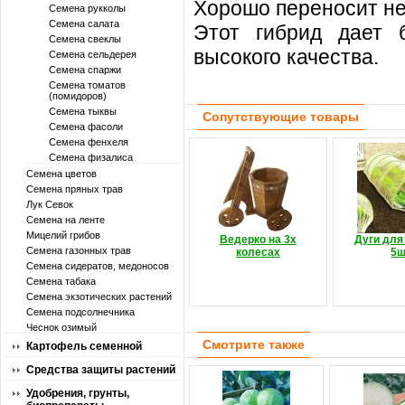
Хорошо переносит не
Семена рукколы
Семена салата
Этот гибрид дает 
Семена свеклы
высокого качества.
Семена сельдерея
Семена спаржи
Семена томатов
(помидоров)
Семена тыквы
Сопутствующие товары
Семена фасоли
Семена фенхеля
Семена физалиса
Семена цветов
Семена пряных трав
Лук Севок
Семена на ленте
Мицелий грибов
Ведерко на 3х
Дуги для
Семена газонных трав
колесах
5ш
Семена сидератов, медоносов
Семена табака
Семена экзотических растений
Семена подсолнечника
Чеснок озимый
Смотрите также
Картофель семенной
Средства защиты растений
Удобрения, грунты,