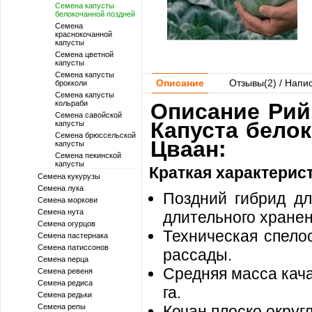
Семена капусты
белокочанной поздней
Семена
краснокочанной
капусты
Семена цветной
капусты
Семена капусты
Описание
Отзывы(
2
) / Напи
брокколи
Семена капусты
кольраби
Описание Рийк
Семена савойской
Капуста бело
капусты
Семена брюссельской
Цваан:
капусты
Семена пекинской
капусты
Краткая характерис
Семена кукурузы
Семена лука
Поздний гибрид дл
Семена моркови
Семена нута
длительного хранен
Семена огурцов
Техническая спело
Семена пастернака
Семена патиссонов
рассады.
Семена перца
Средняя масса качан
Семена ревеня
Семена редиса
га.
Семена редьки
Семена репы
Кочан плоско округ