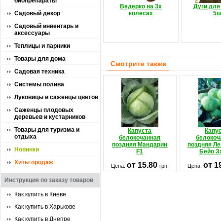
биопрепараты
Ведерко на 3х
Дуги для
Садовый декор
колесах
5ш
Садовый инвентарь и
аксессуары
Теплицы и парники
Товары для дома
Смотрите также
Садовая техника
Системы полива
Луковицы и саженцы цветов
Саженцы плодовых
деревьев и кустарников
Товары для туризма и
Капуста
Капу
отдыха
белокочанная
белокоч
поздняя Мандарин
поздняя Ле
Новинки
F1
Бейо З
Хиты продаж
от 15.80
от 1
Цена:
грн.
Цена:
Инструкция по заказу товаров
Как купить в Киеве
Как купить в Харькове
Как купить в Днепре