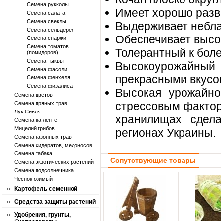
Семена рукколы
Имеет хорошо разв
Семена салата
Семена свеклы
Выдерживает неблаг
Семена сельдерея
Обеспечивает высо
Семена спаржи
Семена томатов
Толерантный к болез
(помидоров)
Семена тыквы
Высокоурожайный г
Семена фасоли
прекрасными вкусо
Семена фенхеля
Семена физалиса
Высокая урожайнос
Семена цветов
стрессовым фактор
Семена пряных трав
Лук Севок
хранилищах сдел
Семена на ленте
Мицелий грибов
регионах Украины.
Семена газонных трав
Семена сидератов, медоносов
Семена табака
Сопутствующие товары
Семена экзотических растений
Семена подсолнечника
Чеснок озимый
Картофель семенной
Средства защиты растений
Удобрения, грунты,