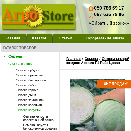
050 786 69 17
097 636 78 86
«Обратный звонок»
Главная
Каталог
Статьи
Оформление заказа
КАТАЛОГ ТОВАРОВ
Семена
Главная
/
Семена
/
Семена овощей
поздняя Анкома F1 Рийк Цваан
Семена овощей
Семена арбуза
Семена артишока
Семена баклажанов
ХИТ ПРОДАЖ
Семена бобов
Семена гороха
Семена дыни
Семена земляники
Семена кабачков
Семена капусты
Семена капусты
белокочанной ранней
Семена капусты
белокочанной средней