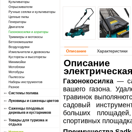
Культиваторы
Опрыскиватели
Ручные сеялки и культиваторы
Цепные пилы
Генераторы
Двигатели
Газонокосилки и аэраторы
Триммеры и мотокосы
Бетономешалки
Воздуходувки
Описание
Характеристики
Измельчители и дровоколы
Кусторезы и высоторезы
Описание 
Минимойки
Мотоблоки
электрическая
Мотобуры
Пылесосы
Газонокосилка
— сад
Наборы инструментов
Разное
вашего газона. Удал
Системы полива
травинок выполянютс
Луковицы и саженцы цветов
садовый инструмен
Саженцы плодовых
больших площадей
деревьев и кустарников
спортивных площадка
Товары для туризма и
отдыха
Преимущества
Sadk