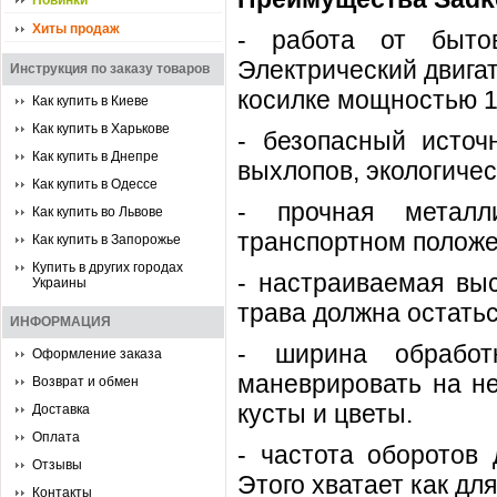
Новинки
Хиты продаж
- работа от быто
Электрический двига
Инструкция по заказу товаров
косилке мощностью 1
Как купить в Киеве
Как купить в Харькове
- безопасный источ
Как купить в Днепре
выхлопов, экологичес
Как купить в Одессе
- прочная металл
Как купить во Львове
транспортном положе
Как купить в Запорожье
Купить в других городах
- настраиваемая вы
Украины
трава должна остатьс
ИНФОРМАЦИЯ
- ширина обработ
Оформление заказа
маневрировать на не
Возврат и обмен
кусты и цветы.
Доставка
Оплата
- частота оборотов 
Отзывы
Этого хватает как для
Контакты