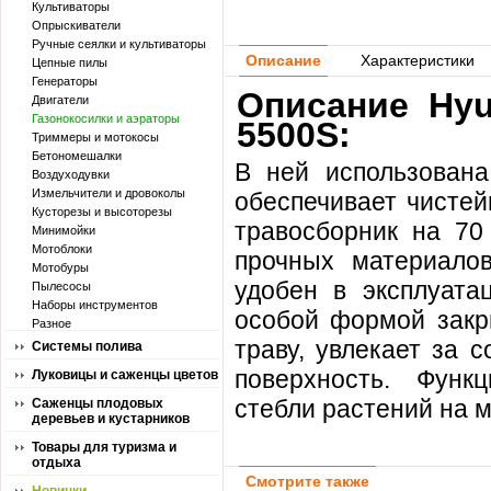
Культиваторы
Опрыскиватели
Ручные сеялки и культиваторы
Описание
Характеристики
Цепные пилы
Генераторы
Описание Hyu
Двигатели
Газонокосилки и аэраторы
5500S:
Триммеры и мотокосы
Бетономешалки
В ней использована
Воздуходувки
Измельчители и дровоколы
обеспечивает чисте
Кусторезы и высоторезы
травосборник на 70 
Минимойки
Мотоблоки
прочных материало
Мотобуры
удобен в эксплуата
Пылесосы
Наборы инструментов
особой формой закр
Разное
траву, увлекает за 
Системы полива
поверхность. Функ
Луковицы и саженцы цветов
стебли растений на м
Саженцы плодовых
деревьев и кустарников
Товары для туризма и
отдыха
Смотрите также