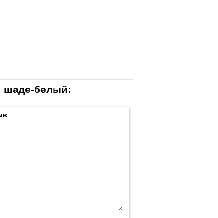
м шаде-белый:
ыв