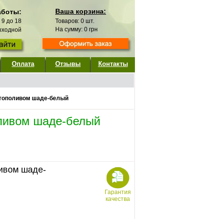
Ваша корзина:
аботы:
с 9 до 18
Товаров:
0
шт.
На сумму:
0
грн
выходной
Оплата
Отзывы
Контакты
автополивом шаде-белый
оливом шаде-белый
ливом шаде-
Гарантия
качества