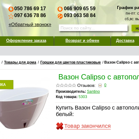
График р
050 786 69 17
066 909 65 59
пн-пт: 
097 636 78 86
093 063 58 84
сб,вс: 
«Обратный звонок»
Оформление заказа
Возврат и обмен
Доставка
/
Товары для дома
/
Горшки для цветов пластиковые
/
Вазон Calipso с 
Вазон Calipso с автоп
НКА
Отзывов:
0
Производитель:
Santino
Код товара:
5303
Купить Вазон Calipso с автопо
белый:
Товар закончился