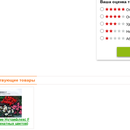
Ваша оценка 
От
Оч
Уд
Н
Аб
твующие товары
ие Нутрифлекс F
мнатных цветов)