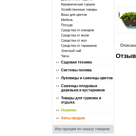
Керамические горшки
Хозяйственные товары
Вазы для цветов
Мебель
Посуда
Средства от комаров
Средства от моли
Средства от мух
Описан
Средства от тараканов
Элитный чай
Отзыв
Часы
Садовая техника
Системы полива
Луковицы и саженцы цветов
Саженцы плодовых
деревьев и кустарников
Товары для туризма и
отдыха
Новинки
Хиты продаж
Инструкция по заказу товаров