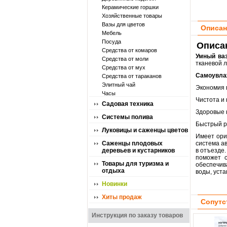
Керамические горшки
Хозяйственные товары
Вазы для цветов
Описан
Мебель
Посуда
Описан
Средства от комаров
Умный ва
Средства от моли
тканевой 
Средства от мух
Самоувла
Средства от тараканов
Элитный чай
Экономия 
Часы
Чистота и 
Садовая техника
Здоровые 
Системы полива
Быстрый р
Луковицы и саженцы цветов
Имеет ори
Саженцы плодовых
система ав
деревьев и кустарников
в отъезде
поможет с
Товары для туризма и
обеспечив
отдыха
воды, уст
Новинки
Хиты продаж
Сопутс
Инструкция по заказу товаров