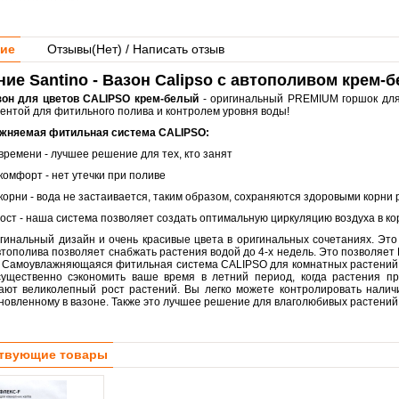
ие
Отзывы(
Нет
) / Написать отзыв
ие Santino - Вазон Calipso с автополивом крем-
зон для цветов CALIPSO крем-белый
- оригинальный PREMIUM горшок для
лентой для фитильного полива и контролем уровня воды!
жняемая фитильная система CALIPSO:
времени - лучшее решение для тех, кто занят
комфорт - нет утечки при поливе
корни - вода не застаивается, таким образом, сохраняются здоровыми корни
ост - наша система позволяет создать оптимальную циркуляцию воздуха в ко
гинальный дизайн и очень красивые цвета в оригинальных сочетаниях. Эт
тополива позволяет снабжать растения водой до 4-х недель. Это позволяет 
. Самоувлажняющаяся фитильная система CALIPSO для комнатных растений 
ущественно сэкономить ваше время в летний период, когда растения пр
ают великолепный рост растений. Вы легко можете контролировать налич
ановленному в вазоне. Также это лучшее решение для влаголюбивых растений
твующие товары