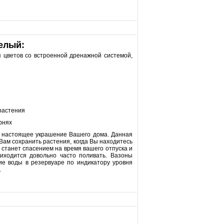
белый:
 цветов со встроенной дренажной системой,
 растения
рнях
о настоящее украшение Вашего дома. Данная
Вам сохранить растения, когда Вы находитесь
станет спасением на время вашего отпуска и
иходится довольно часто поливать. Вазоны
ие воды в резервуаре по индикатору уровня
.