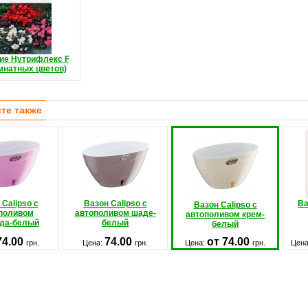
ие Нутрифлекс F
мнатных цветов)
те также
 Calipso с
Вазон Calipso с
Ва
Вазон Calipso с
поливом
автополивом шаде-
автополивом крем-
да-белый
белый
белый
74.00
74.00
от 74.00
грн.
Цена:
грн.
Цена:
грн.
Цен