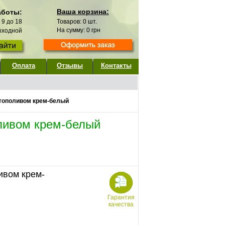
Ваша корзина:
аботы:
с 9 до 18
Товаров:
0
шт.
На сумму:
0
грн
выходной
Оплата
Отзывы
Контакты
втополивом крем-белый
оливом крем-белый
ивом крем-
Гарантия
качества