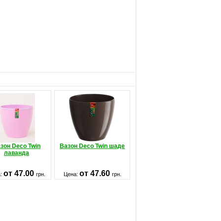
зон Deco Twin
Вазон Deco Twin шаде
лаванда
от 47.00
от 47.60
а:
грн.
Цена:
грн.