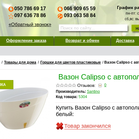
График р
050 786 69 17
066 909 65 59
пн-пт: 
097 636 78 86
093 063 58 84
сб,вс: 
«Обратный звонок»
Оформление заказа
Возврат и обмен
Доставка
/
Товары для дома
/
Горшки для цветов пластиковые
/
Вазон Calipso с а
Вазон Calipso с автоп
НКА
Отзывов:
0
Производитель:
Santino
Код товара:
5304
Купить Вазон Calipso с автопол
белый:
Товар закончился