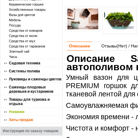
Керамические горшки
Хозяйственные товары
Вазы для цветов
Мебель
Посуда
Средства от комаров
Средства от моли
Средства от мух
Описание
Отзывы(
Нет
) / На
Средства от тараканов
Элитный чай
Описание S
Часы
Садовая техника
автополивом 
Системы полива
Умный вазон для ц
Луковицы и саженцы цветов
PREMIUM горшок дл
Саженцы плодовых
деревьев и кустарников
тканевой лентой для 
Товары для туризма и
Самоувлажняемая фи
отдыха
Новинки
Экономия времени - л
Хиты продаж
Чистота и комфорт - 
Инструкция по заказу товаров