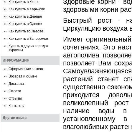
Здоровые корни - во
Как купить в Киеве
здоровыми корни рас
Как купить в Харькове
Как купить в Днепре
Быстрый рост - на
Как купить в Одессе
циркуляцию воздуха 
Как купить во Львове
Имеет оригинальный 
Как купить в Запорожье
сочетаниях. Это нас
Купить в других городах
Украины
автополива позволяе
ИНФОРМАЦИЯ
позволяет Вам сохра
Оформление заказа
Самоувлажняющаяся
Возврат и обмен
растений станет с
Доставка
существенно сэконом
Оплата
приходится довол
Отзывы
великолепный рост
Контакты
наличие воды в 
установленному в
Другие языки
влаголюбивых растен