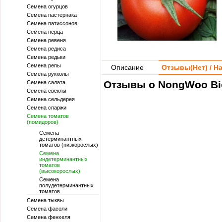
Семена огурцов
Семена пастернака
Семена патиссонов
Семена перца
Семена ревеня
Семена редиса
Семена редьки
Семена репы
Описание
Отзывы(
Нет
) / 
Семена рукколы
Отзывы о NongWoo Bio 
Семена салата
Семена свеклы
Семена сельдерея
Семена спаржи
Семена томатов
(помидоров)
Семена
детерминантных
томатов (низкорослых)
Семена
индетерминантных
томатов
(высокорослых)
Семена
полудетерминантных
томатов
Семена тыквы
Семена фасоли
Семена фенхеля