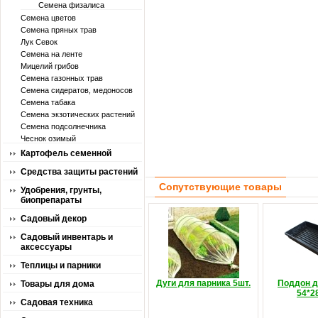
Семена физалиса
Семена цветов
Семена пряных трав
Лук Севок
Семена на ленте
Мицелий грибов
Семена газонных трав
Семена сидератов, медоносов
Семена табака
Семена экзотических растений
Семена подсолнечника
Чеснок озимый
Картофель семенной
Средства защиты растений
Сопутствующие товары
Удобрения, грунты,
биопрепараты
Садовый декор
Садовый инвентарь и
аксессуары
Теплицы и парники
Дуги для парника 5шт.
Поддон д
Товары для дома
54*2
Садовая техника