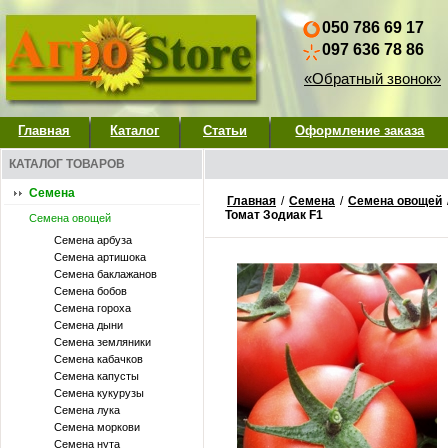
050 786 69 17
097 636 78 86
«Обратный звонок»
Главная
Каталог
Статьи
Оформление заказа
КАТАЛОГ ТОВАРОВ
Семена
Главная
/
Семена
/
Семена овощей
Томат Зодиак F1
Семена овощей
Семена арбуза
Семена артишока
Семена баклажанов
Семена бобов
Семена гороха
Семена дыни
Семена земляники
Семена кабачков
Семена капусты
Семена кукурузы
Семена лука
Семена моркови
Семена нута